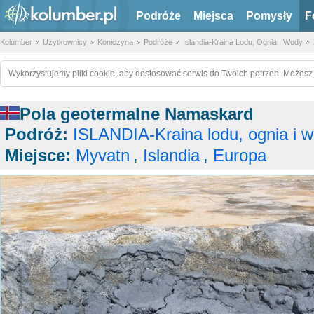
Podróże
Miejsca
Pomysły
F
Kolumber
Użytkownicy
Koniczyna
Podróże
Islandia-Kraina Lodu, Ognia I Wody
Wykorzystujemy pliki cookie, aby dostosować serwis do Twoich potrzeb. Możesz 
Pola geotermalne Namaskard
Podróż:
ISLANDIA-Kraina lodu, ognia i 
Miejsce:
Myvatn
,
Islandia
,
Europa