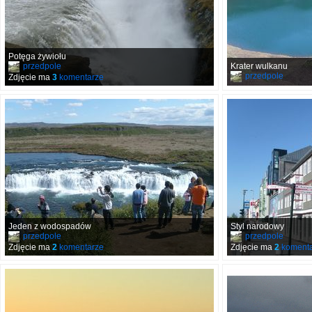
Potęga żywiołu
przedpole
Krater wulkanu
przedpole
Zdjęcie ma
3
komentarze
Jeden z wodospadów
Styl narodowy
przedpole
przedpole
Zdjęcie ma
2
komentarze
Zdjęcie ma
2
komenta