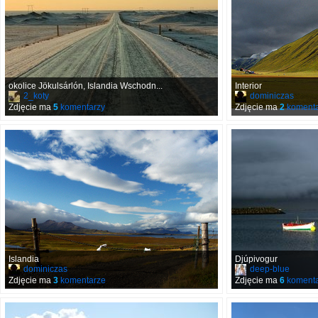
okolice Jökulsárlón, Islandia Wschodn...
Interior
2_koty
dominiczas
Zdjęcie ma
5
komentarzy
Zdjęcie ma
2
komenta
Islandia
Djúpivogur
dominiczas
deep-blue
Zdjęcie ma
3
komentarze
Zdjęcie ma
6
komenta