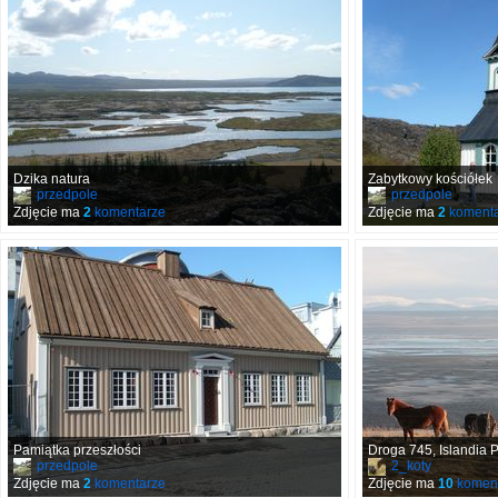
Dzika natura
Zabytkowy kościółek
przedpole
przedpole
Zdjęcie ma
2
komentarze
Zdjęcie ma
2
komenta
Pamiątka przeszłości
Droga 745, Islandia 
przedpole
2_koty
Zdjęcie ma
2
komentarze
Zdjęcie ma
10
koment