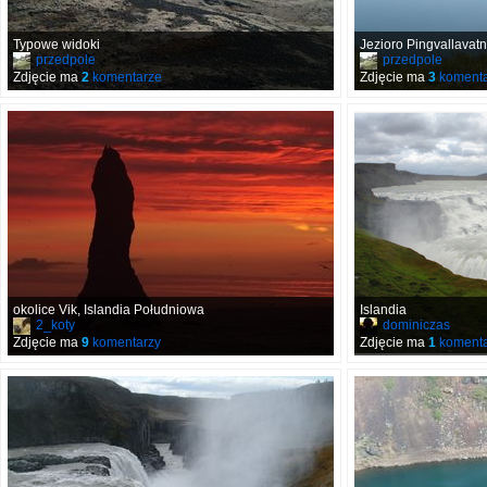
Typowe widoki
Jezioro Pingvallavatn
przedpole
przedpole
Zdjęcie ma
2
komentarze
Zdjęcie ma
3
komenta
okolice Vik, Islandia Południowa
Islandia
2_koty
dominiczas
Zdjęcie ma
9
komentarzy
Zdjęcie ma
1
komenta