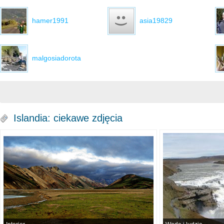
hamer1991
asia19829
malgosiadorota
Islandia: ciekawe zdjęcia