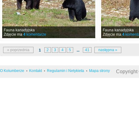
Fauna kanadyjska
Fauna kanadyjska
Zdjęcie ma
4
komentarze
Zdjęcie ma
4
komenta
« poprzednia
2
3
4
5
41
następna »
1
...
O Kolumberze
Kontakt
Regulamin i Netykieta
Mapa strony
Copyright