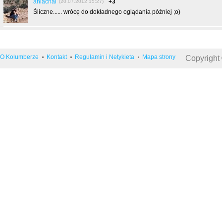
aniachal
+3
(20.07.2012 15:27)
Śliczne...... wrócę do dokładnego oglądania później ;o)
O Kolumberze
Kontakt
Regulamin i Netykieta
Mapa strony
Copyright