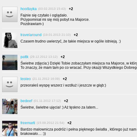
hooltayka
+2
(03.02.2013 15:43)
Fajnie się czytało i oglądało.
Przypomniał mi się mój pobyt na Majorce.
Pozdrawiam-)
travelaround
+2
(19.01.2013 21:10)
Czasem trudno uwierzyć, że takie miejsca w ogóle istnieją. :)
pattk
+2
(29.12.2012 13:12)
Świetne zdjęcia:) Dzięki Tobie zobaczyłam miejsca na Majorce, w któr
To znaczy, że mam tam po co wracać. Przy okazji Wszystkiego Dobr
leoleo
+2
(21.11.2012 16:09)
przeorałeś wyspę wszerz i wzdłuż i jeszcze w głąb:)
bedeef
+2
(01.11.2012 17:12)
Świetne, świetne ujęcia! :) Aż tęskno za latem...
freemarti
+2
(15.09.2012 21:54)
Bardzo malownicza podróż i pełna pięknego światła , którego już nam
brakowało.... :))