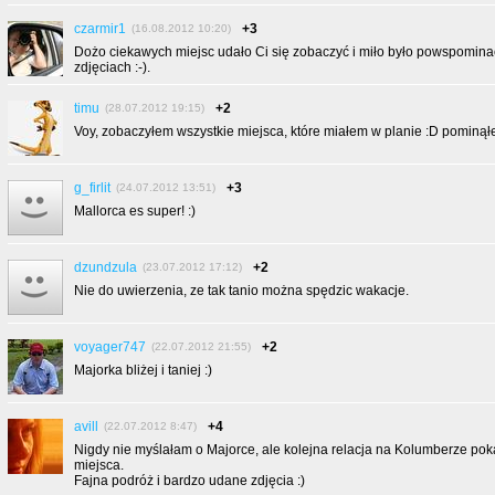
czarmir1
+3
(16.08.2012 10:20)
Dożo ciekawych miejsc udało Ci się zobaczyć i miło było powspomin
zdjęciach :-).
timu
+2
(28.07.2012 19:15)
Voy, zobaczyłem wszystkie miejsca, które miałem w planie :D pominą
g_firlit
+3
(24.07.2012 13:51)
Mallorca es super! :)
dzundzula
+2
(23.07.2012 17:12)
Nie do uwierzenia, ze tak tanio można spędzic wakacje.
voyager747
+2
(22.07.2012 21:55)
Majorka bliżej i taniej :)
avill
+4
(22.07.2012 8:47)
Nigdy nie myślałam o Majorce, ale kolejna relacja na Kolumberze pok
miejsca.
Fajna podróż i bardzo udane zdjęcia :)