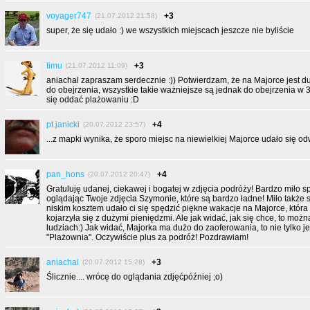
voyager747
+3
(21.07.2012 21:58)
super, że się udało :) we wszystkich miejscach jeszcze nie byliście
timu
+3
(21.07.2012 11:09)
aniachal zapraszam serdecznie :)) Potwierdzam, że na Majorce jest d
do obejrzenia, wszystkie takie ważniejsze są jednak do obejrzenia w 
się oddać plażowaniu :D
pt.janicki
+4
(20.07.2012 23:57)
...z mapki wynika, że sporo miejsc na niewielkiej Majorce udało się odw
pan_hons
+4
(20.07.2012 20:47)
Gratuluję udanej, ciekawej i bogatej w zdjęcia podróży! Bardzo miło 
oglądając Twoje zdjęcia Szymonie, które są bardzo ładne! Miło także si
niskim kosztem udało ci się spędzić piękne wakacje na Majorce, która
kojarzyła się z dużymi pieniędzmi. Ale jak widać, jak się chce, to możn
ludziach:) Jak widać, Majorka ma dużo do zaoferowania, to nie tylko j
"Plażownia". Oczywiście plus za podróż! Pozdrawiam!
aniachal
+3
(20.07.2012 15:28)
Ślicznie.... wrócę do oglądania zdjęćpóźniej ;o)