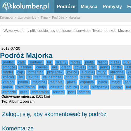
Podróże
Miejsca
Pomysły
F
Kolumber
Użytkownicy
Timu
Podróże
Majorka
Wykorzystujemy pliki cookie, aby dostosować serwis do Twoich potrzeb. Możesz 
2012-07-20
Podróż Majorka
pontas
cala
santanyi
łuk
skalny
morze
platja
trenc
plaża
turk
smocze
jaskinie
cuevas
del
drach
coves
drac
porto
cristo
jas
martel
cap
formentor
przylądek
kozice
alcudia
mury
obronne
x
kościół
św.
jakuba
valldemosa
chopin
sierra
tramuntana
deia
c
kanion
palma
majorca
majorka
plaza
espanya
placa
major
san
palau
l'almudaina
lotja
baluard
stolica
d'or
hiszpania
wyspy
ba
zatoczki
gran
esmeralda
ferrera
port
serena
Opisywane miejsca:
(161 km)
Typ:
Album z opisami
Zaloguj się, aby skomentować tę podróż
Komentarze