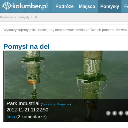
Podróże
Miejsca
Pomysły
F
Kolumber
Pomysły
Del
Wykorzystujemy pliki cookie, aby dostosować serwis do Twoich potrzeb. Możesz 
Pomysł na del
Park Industrial
(
Barcelona
,
Hiszpania
)
2012-11-21 11:22:50
timu
(
2 komentarze
)