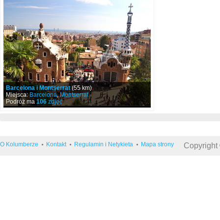
Barcelona i Montserrat
(55 km)
Miejsca:
Barcelona
,
Montserrat
Podróż ma
106
zdjęć
O Kolumberze
Kontakt
Regulamin i Netykieta
Mapa strony
Copyright