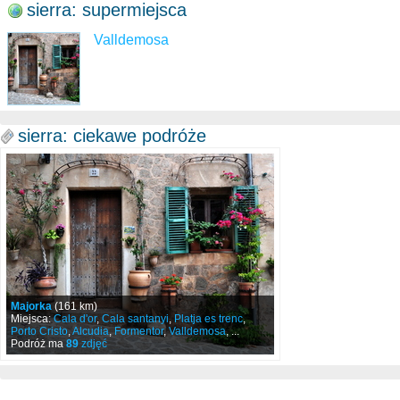
sierra: supermiejsca
Valldemosa
sierra: ciekawe podróże
Majorka
(161 km)
Miejsca:
Cala d'or
,
Cala santanyi
,
Platja es trenc
,
Porto Cristo
,
Alcudia
,
Formentor
,
Valldemosa
, ...
Podróż ma
89
zdjęć