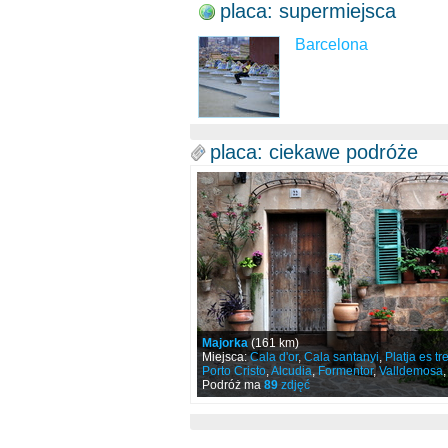
placa: supermiejsca
Barcelona
placa: ciekawe podróże
Majorka
(161 km)
Miejsca:
Cala d'or
,
Cala santanyi
,
Platja es tr
Porto Cristo
,
Alcudia
,
Formentor
,
Valldemosa
,
Podróż ma
89
zdjęć