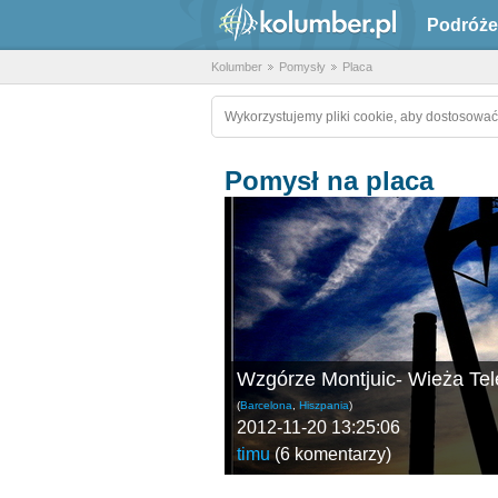
Podróże
Kolumber
Pomysły
Placa
Wykorzystujemy pliki cookie, aby dostosować
Pomysł na placa
Wzgórze Montjuic- Wieża Tele
(
Barcelona
,
Hiszpania
)
2012-11-20 13:25:06
timu
(
6 komentarzy
)