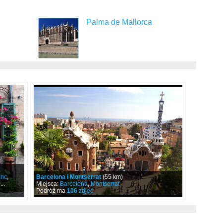
Palma de Mallorca
enc
,
Barcelona i Montserrat
(55 km)
 ...
Miejsca:
Barcelona
,
Montserrat
Podróż ma
106
zdjęć