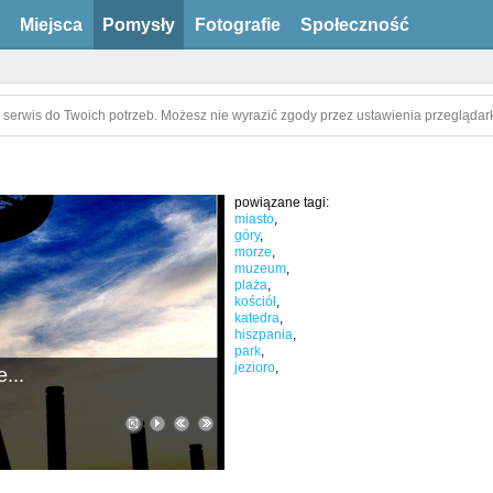
Miejsca
Pomysły
Fotografie
Społeczność
 serwis do Twoich potrzeb. Możesz nie wyrazić zgody przez ustawienia przeglądark
powiązane tagi:
miasto
,
góry
,
morze
,
muzeum
,
plaża
,
kościół
,
katedra
,
hiszpania
,
park
,
jezioro
,
...