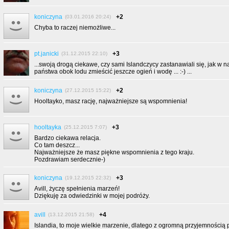
koniczyna
+2
(03.01.2016 20:24)
Chyba to raczej niemożliwe...
pt.janicki
+3
(31.12.2015 22:10)
...swoją drogą ciekawe, czy sami Islandczycy zastanawiali się, jak w 
państwa obok lodu zmieścić jeszcze ogień i wodę ... :-) ...
koniczyna
+2
(27.12.2015 15:22)
Hooltayko, masz rację, najważniejsze są wspomnienia!
hooltayka
+3
(25.12.2015 7:07)
Bardzo ciekawa relacja.
Co tam deszcz...
Najważniejsze że masz piękne wspomnienia z tego kraju.
Pozdrawiam serdecznie-)
koniczyna
+3
(19.12.2015 22:32)
Avill, życzę spełnienia marzeń!
Dziękuję za odwiedzinki w mojej podróży.
avill
+4
(13.12.2015 21:58)
Islandia, to moje wielkie marzenie, dlatego z ogromną przyjemnością 