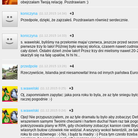
obejrzałam Twoją relację. Pozdrawiam :)
koniczyna
+3
(11.12.2015 14:34)
Przedpole, dzięki, że zajrzałeś. Pozdrawiam również serdecznie.
koniczyna
+3
(11.12.2015 14:33)
s. wawelski, byliśmy na przełomie maja/ czerwca, jeszcze przed sezo
pierwsze trzy to lało! Później było więcej słońca, czasem nawet cudnia
cały dzień. Ostatni dzień znów lało!! Przez trzy dni mielismy nawet 20-
skarżyli się na falę upałów, hi hi hi...
przedpole
+4
(11.12.2015 13:26)
Rzeczywiście, Islandia jest niesamowita! Inna od innych państwa Eu
s.wawelski
+3
(11.12.2015 0:25)
Oj, zapomnialem zapytac: jaka pora roku to byla, ze az tyle sniegu byl
raczej pogodnie :-)
s.wawelski
+3
(11.12.2015 0:24)
Ojej! Nie przypuszczalem, ze az tyle dramatu tu bylo aby zobaczyc Det
wrazeniem samymi Twoimi checiami i hartem ducha! Nam raz tak pog
pokrzyzowala plany w RPA, gdy chcielismy zobaczyc kanion rzeki Blyde
wlasnych butow czlowiek nie widzial. A wszyscy wokol twierdzili, ze ta
roku to cos dziwnego :-) No, i bądz tu madry :-) Poza tym czesto trzeb