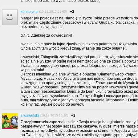
smakiem, bo cos nie wypali, albo jeszcze cos :-)
koniczyna
+3
(10.12.2015 21:05)
Marger, jak pojedziesz na Islandię to życzę Tobie przede wszystkim do
piękny, ale często zimny, deszczowy i wietrzny. Gruba kurtka, czapka i
niezbędne , nawet latem!
g.flirt, Dziekuję za odwiedzinki!
Iwonka, białe noce to fajne zjawisko, ale zorza polarna to już zjawisko 
Chciałabym tam wrócić kiedyś zimą, właśnie dla zorzy polarnej.
s.wawelski, Thingvellir zwiedzaliśmy pod parasolem, więc słusznie si
zdjęcia nie wyszły. W ogóle nie jestem zadowolona ze zdjęć z pobytu n
zwalam na pogodę czy sprzęt, po prostu fotograf do niczego. Najważn
wspomnienia!
Dettifoss mieliśmy w planie w trakcie objazdu "Diamentowego kręgu".
Myvatn przez Husavik do Asbyrgi a tam nas poinformowano, że droga w
ze względu na opady śniegu jest zamknięta. Znów powrot do Myvatn 
w kierunku wodospadu, zatrzymaliśmy się na polach lawowych i geote
a tam znów niespodzianka. Dojście do Leirnjukur, prowadziło przez po
my grzęźliśmy do wysokości kolan. To było długie i męczące podejści
auta, marzyliśmy tylko o jednym: gorącym basenie Jardobodin!!! Detti
kolejny raz. Będzie powód do powrotu.
s.wawelski
+3
(10.12.2015 16:10)
Z przyjemnoscia zapoznalem sie z Twoja relacja bo ogladanie znanych
perspektywy innej osoby jest zawsze ciekawe. W duzej mierze nasze tra
roznica, ze my odbylismy podroz w przeciwna strone :-) Pogoda w Island
po Twoich zdjeciach widze, ze czesto mielismy pogode typu negatyw