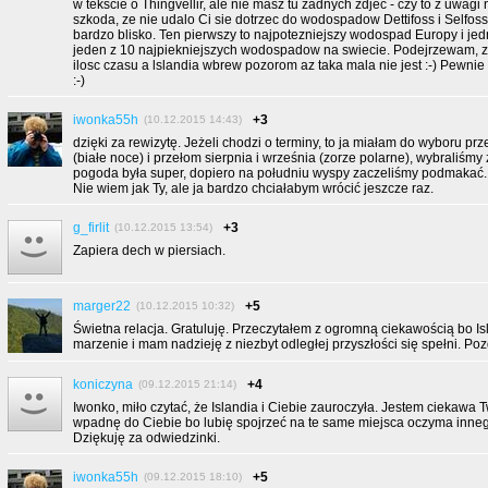
w tekscie o Thingvellir, ale nie masz tu zadnych zdjec - czy to z uwa
szkoda, ze nie udalo Ci sie dotrzec do wodospadow Dettifoss i Selfoss
bardzo blisko. Ten pierwszy to najpotezniejszy wodospad Europy i je
jeden z 10 najpiekniejszych wodospadow na swiecie. Podejrzewam, z
ilosc czasu a lslandia wbrew pozorom az taka mala nie jest :-) Pewnie 
:-)
iwonka55h
+3
(10.12.2015 14:43)
dzięki za rewizytę. Jeżeli chodzi o terminy, to ja miałam do wyboru pr
(białe noce) i przełom sierpnia i września (zorze polarne), wybraliśmy
pogoda była super, dopiero na południu wyspy zaczeliśmy podmakać.
Nie wiem jak Ty, ale ja bardzo chciałabym wrócić jeszcze raz.
g_firlit
+3
(10.12.2015 13:54)
Zapiera dech w piersiach.
marger22
+5
(10.12.2015 10:32)
Świetna relacja. Gratuluję. Przeczytałem z ogromną ciekawością bo Is
marzenie i mam nadzieję z niezbyt odległej przyszłości się spełni. P
koniczyna
+4
(09.12.2015 21:14)
Iwonko, miło czytać, że Islandia i Ciebie zauroczyła. Jestem ciekawa Tw
wpadnę do Ciebie bo lubię spojrzeć na te same miejsca oczyma inne
Dziękuję za odwiedzinki.
iwonka55h
+5
(09.12.2015 18:10)