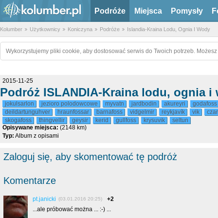
Podróże
Miejsca
Pomysły
F
Kolumber
Użytkownicy
Koniczyna
Podróże
Islandia-Kraina Lodu, Ognia I Wody
Wykorzystujemy pliki cookie, aby dostosować serwis do Twoich potrzeb. Możesz 
2015-11-25
Podróż ISLANDIA-Kraina lodu, ognia i
jokulsarlon
jezioro polodowcowe
myvatn
jardbodin
akureyri
godafoss
deildartunguhver
hraunfossar
barnafoss
vidgelmir
reykjavík
vik
cza
skogafoss
thingvellir
geysir
kerid
gullfoss
krysuvik
seltun
Opisywane miejsca:
(2148 km)
Typ:
Album z opisami
Zaloguj się, aby skomentować tę podróż
Komentarze
pt.janicki
+2
(03.01.2016 20:25)
...ale próbować można ... :-) ...