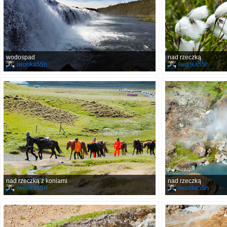
wodospad
nad rzeczką
iwonka55h
iwonka55h
nad rzeczką z koniami
nad rzeczką
iwonka55h
iwonka55h