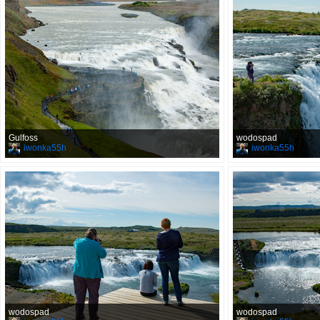
Gulfoss
wodospad
iwonka55h
iwonka55h
wodospad
wodospad