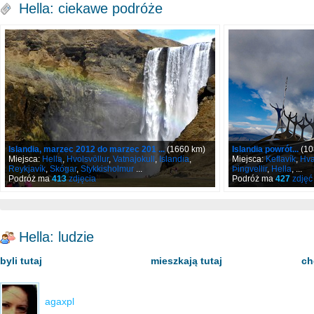
Hella: ciekawe podróże
Islandia, marzec 2012 do marzec 201 ...
(1660 km)
Islandia powrót...
(10
Miejsca:
Hella
,
Hvolsvöllur
,
Vatnajokull
,
Islandia
,
Miejsca:
Keflavík
,
Hv
Reykjavík
,
Skógar
,
Stykkisholmur
...
Þingvellir
,
Hella
, ...
Podróż ma
413
zdjęcia
Podróż ma
427
zdjęć
Hella: ludzie
byli tutaj
mieszkają tutaj
ch
agaxpl