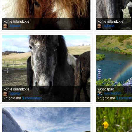
konie islandzkie
konie islandzkie
agaxpl
agaxpl
konie islandzkie
wodospad
agaxpl
iwonka55h
Zdjęcie ma
1
komentarz
Zdjęcie ma
1
komenta