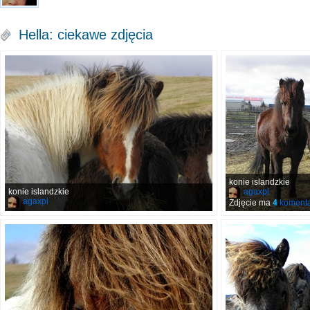
Hella: ciekawe zdjęcia
konie islandzkie
konie islandzkie
agaxpl
agaxpl
Zdjęcie ma
4
komenta