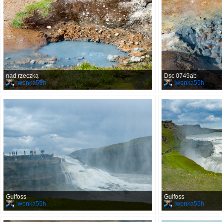
nad rzeczką
Dsc 0749ab
iwonka55h
iwonka55h
Gulfoss
Gulfoss
iwonka55h
iwonka55h