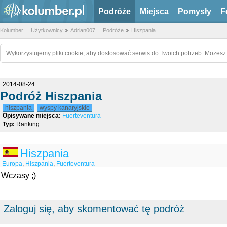
Podróże
Miejsca
Pomysły
F
Kolumber
Użytkownicy
Adrian007
Podróże
Hiszpania
Wykorzystujemy pliki cookie, aby dostosować serwis do Twoich potrzeb. Możesz 
2014-08-24
Podróż Hiszpania
hiszpania
wyspy kanaryjskie
Opisywane miejsca:
Fuerteventura
Typ:
Ranking
Hiszpania
Europa
,
Hiszpania
,
Fuerteventura
Wczasy ;)
Zaloguj się, aby skomentować tę podróż