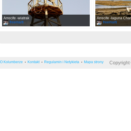
Arrecife -wiatrak
Arrecife -laguna Cha
freemarti
freemarti
O Kolumberze
Kontakt
Regulamin i Netykieta
Mapa strony
Copyright