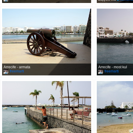
Arrecife - armata
Arrecife - most kul
freemarti
freemarti