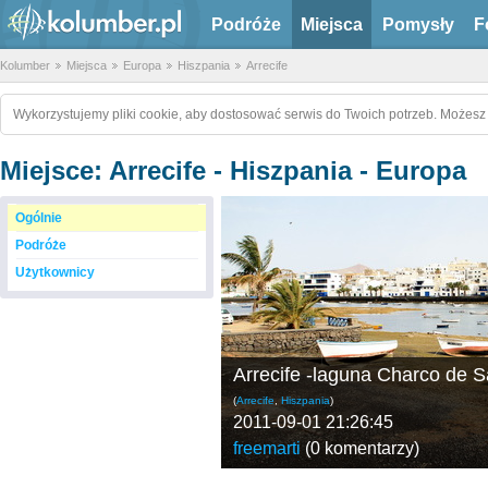
Podróże
Miejsca
Pomysły
F
Kolumber
Miejsca
Europa
Hiszpania
Arrecife
Wykorzystujemy pliki cookie, aby dostosować serwis do Twoich potrzeb. Możesz 
Miejsce: Arrecife - Hiszpania - Europa
Ogólnie
Podróże
Użytkownicy
Arrecife -laguna Charco de S
(
Arrecife
,
Hiszpania
)
2011-09-01 21:26:45
freemarti
(
0 komentarzy
)