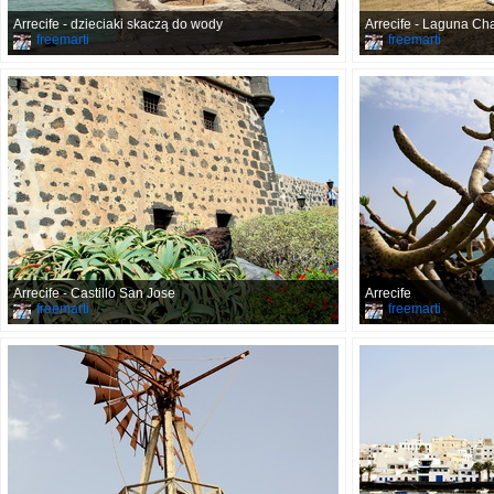
Arrecife - dzieciaki skaczą do wody
Arrecife - Laguna Ch
freemarti
freemarti
Arrecife - Castillo San Jose
Arrecife
freemarti
freemarti