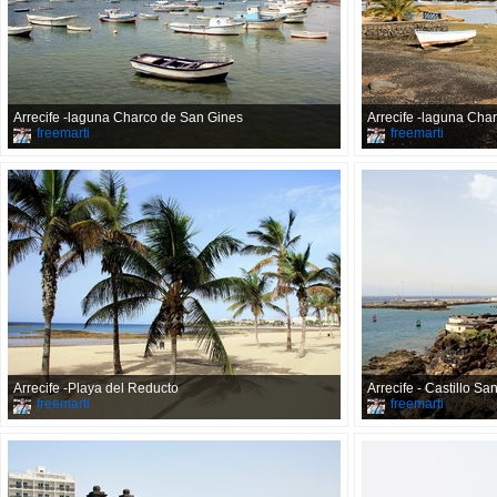
Arrecife -laguna Charco de San Gines
Arrecife -laguna Cha
freemarti
freemarti
Arrecife -Playa del Reducto
Arrecife - Castillo Sa
freemarti
freemarti