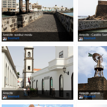
Arrecife -wzdłuż mostu
Arrecife - Castillo Sa
freemarti
freemarti
Arrecife
Arrecife -wiatrak
freemarti
freemarti