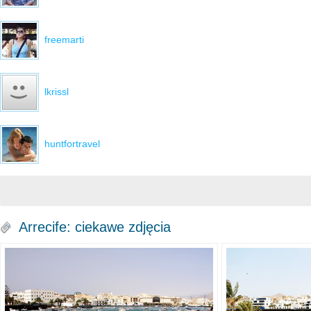
freemarti
lkrissl
huntfortravel
Arrecife: ciekawe zdjęcia