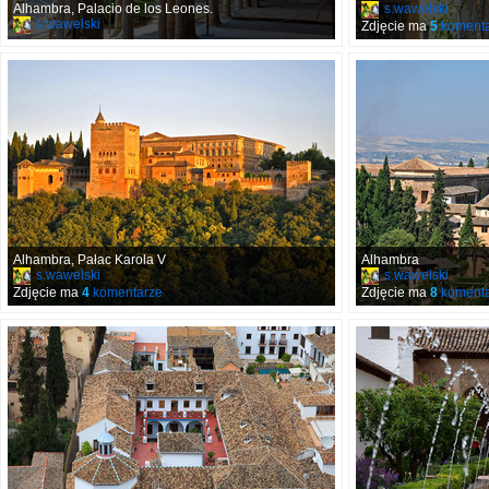
Alhambra, Palacio de los Leones.
s.wawelski
s.wawelski
Zdjęcie ma
5
komenta
Alhambra, Pałac Karola V
Alhambra
s.wawelski
s.wawelski
Zdjęcie ma
4
komentarze
Zdjęcie ma
8
komenta