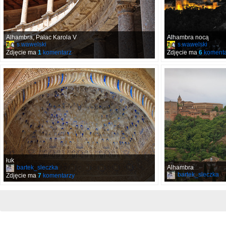
Alhambra, Pałac Karola V
Alhambra nocą
s.wawelski
s.wawelski
Zdjęcie ma
1
komentarz
Zdjęcie ma
6
komenta
łuk
bartek_sleczka
Alhambra
bartek_sleczka
Zdjęcie ma
7
komentarzy