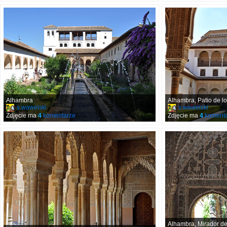
Alhambra
Alhambra, Patio de l
s.wawelski
s.wawelski
Zdjęcie ma
4
komentarze
Zdjęcie ma
4
komenta
Alhambra, Mirador de