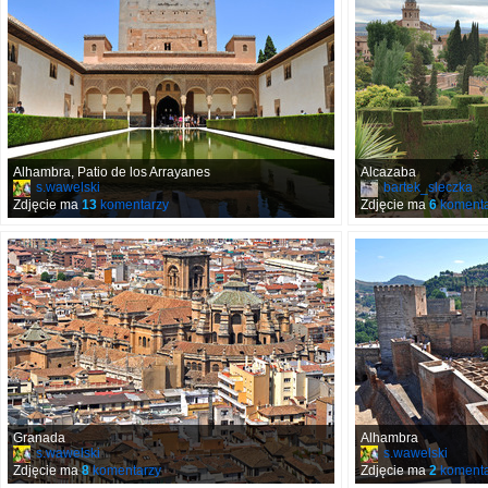
Alhambra, Patio de los Arrayanes
Alcazaba
s.wawelski
bartek_sleczka
Zdjęcie ma
13
komentarzy
Zdjęcie ma
6
komenta
Granada
Alhambra
s.wawelski
s.wawelski
Zdjęcie ma
8
komentarzy
Zdjęcie ma
2
komenta