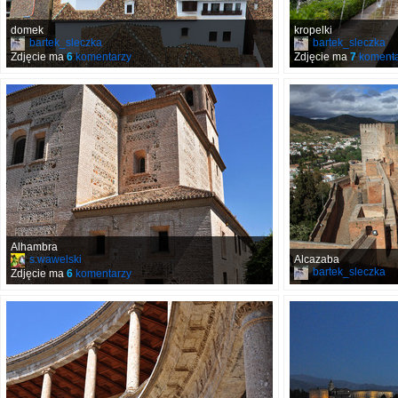
domek
kropelki
bartek_sleczka
bartek_sleczka
Zdjęcie ma
6
komentarzy
Zdjęcie ma
7
komenta
Alhambra
s.wawelski
Alcazaba
bartek_sleczka
Zdjęcie ma
6
komentarzy