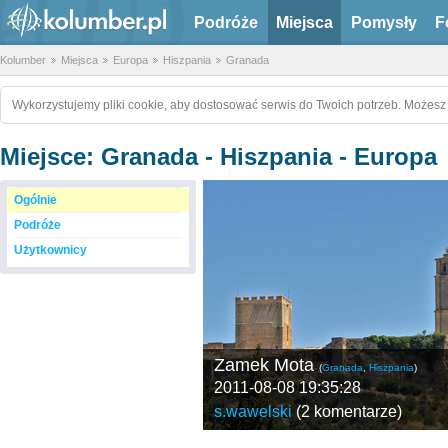
Podróże
Miejsca
Pomysły
F
Kolumber
Miejsca
Europa
Hiszpania
Granada
Wykorzystujemy pliki cookie, aby dostosować serwis do Twoich potrzeb. Możesz 
Miejsce: Granada - Hiszpania - Europa
Ogólnie
Podróże
Użytkownicy
Zamek Mota
(
Granada
,
Hiszpania
)
2011-08-08 19:35:28
s.wawelski
(
2 komentarze
)