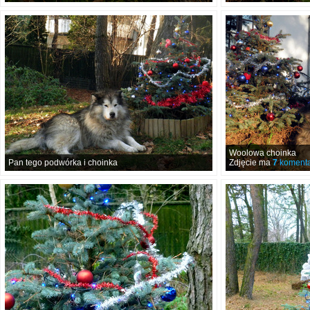
Woolowa choinka
Pan tego podwórka i choinka
Zdjęcie ma
7
komenta