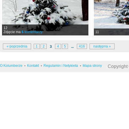
12
Zdjęcie ma
6
komentarzy
11
« poprzednia
1
2
4
5
416
następna »
3
...
O Kolumberze
Kontakt
Regulamin i Netykieta
Mapa strony
Copyright