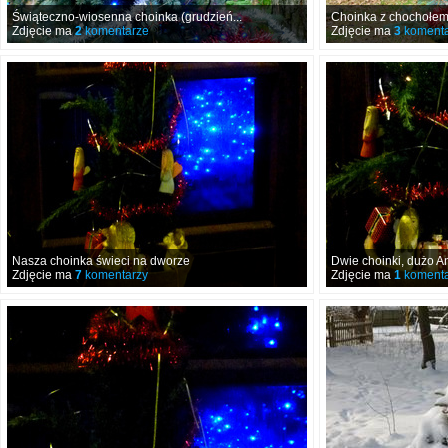
Świąteczno-wiosenna choinka (grudzień...
Choinka z chochołem 
Zdjęcie ma
2
komentarze
Zdjęcie ma
3
komenta
Nasza choinka świeci na dworze
Dwie choinki, dużo An
Zdjęcie ma
7
komentarzy
Zdjęcie ma
1
komenta