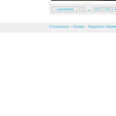
« poprzednia
1
412
413
...
O Kolumberze
Kontakt
Regulamin i Netyki