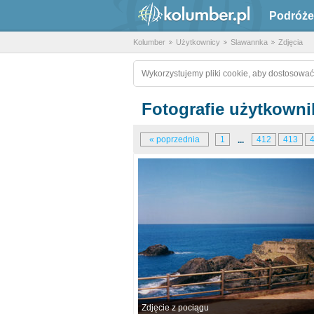
Podróże
Kolumber
Użytkownicy
Slawannka
Zdjęcia
Wykorzystujemy pliki cookie, aby dostosować
Fotografie użytkown
« poprzednia
1
412
413
...
Zdjęcie z pociągu