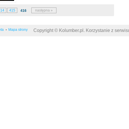
414
415
następna »
416
eta
Mapa strony
Copyright © Kolumber.pl. Korzystanie z serwi