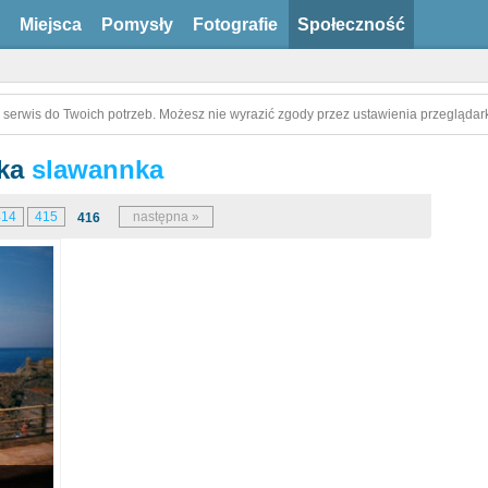
Miejsca
Pomysły
Fotografie
Społeczność
 serwis do Twoich potrzeb. Możesz nie wyrazić zgody przez ustawienia przeglądark
ika
slawannka
414
415
następna »
416