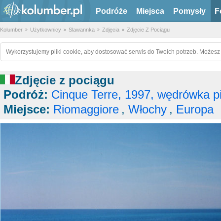
Podróże
Miejsca
Pomysły
F
Kolumber
Użytkownicy
Slawannka
Zdjęcia
Zdjęcie Z Pociągu
Wykorzystujemy pliki cookie, aby dostosować serwis do Twoich potrzeb. Możesz 
Zdjęcie z pociągu
Podróż:
Cinque Terre, 1997, wędrówka p
Miejsce:
Riomaggiore
,
Włochy
,
Europa