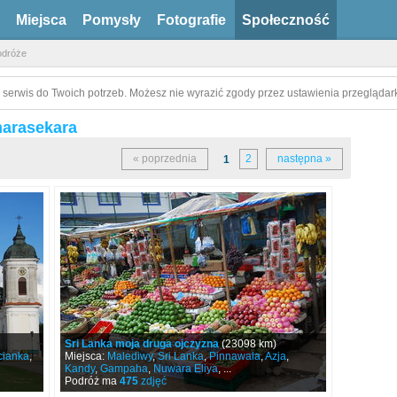
Miejsca
Pomysły
Fotografie
Społeczność
odróże
 serwis do Twoich potrzeb. Możesz nie wyrazić zgody przez ustawienia przeglądark
arasekara
« poprzednia
2
następna »
1
Sri Lanka moja druga ojczyzna
(23098 km)
cianka
,
Miejsca:
Malediwy
,
Sri Lanka
,
Pinnawala
,
Azja
,
Kandy
,
Gampaha
,
Nuwara Eliya
, ...
Podróż ma
475
zdjęć