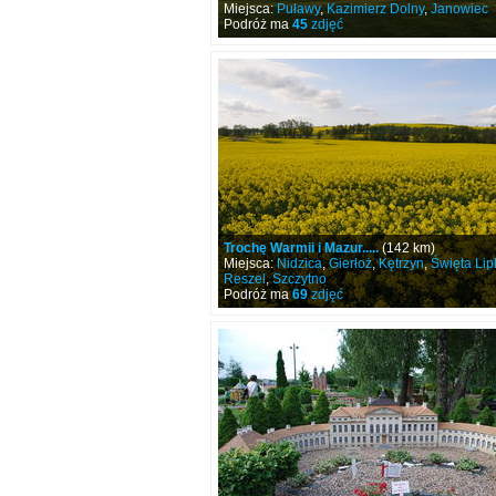
Miejsca:
Puławy
,
Kazimierz Dolny
,
Janowiec
Podróż ma
45
zdjęć
Trochę Warmii i Mazur.....
(142 km)
Miejsca:
Nidzica
,
Gierłoż
,
Kętrzyn
,
Święta Lip
Reszel
,
Szczytno
Podróż ma
69
zdjęć