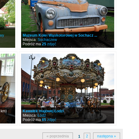
wy
Muzeum Kolei Wąskotorowej w Sochacz ...
Miejsca:
Sochaczew
Podróż ma
25
zdjęć
 km)
Kawałek majowej Łodzi
Miejsca:
Łódź
Podróż ma
65
zdjęć
« poprzednia
2
następna »
1