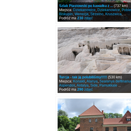
Szlak Piastowski po kawałku z ...
(737 km)
Miejsca:
Dziekanowice
,
Dziekanowice
,
Pobie
Biskupin
,
Wenecja
,
Strzelno
,
Kruszwica
, ...
Podróż ma
230
zdjęć
Turcja - tak ją polubiliśmy!!!!!
(530 km)
Miejsca:
Konakli
,
Alanya
,
Sealanya delfinari
Aspendos
,
Antalya
,
Side
,
Pamukkale
...
Podróż ma
290
zdjęć