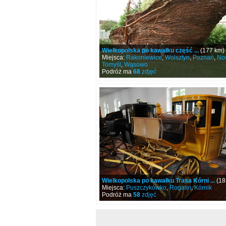
Wielkopolska po kawałku część ...
(177 km)
Miejsca:
Rakoniewice
,
Wolsztyn
,
Poznań
,
No
Tomyśl
,
Wąsowo
Podróż ma
68
zdjęć
Wielkopolska po kawałku Trasa Kórni ...
(18
Miejsca:
Puszczykówko
,
Rogalin
,
Kórnik
Podróż ma
58
zdjęć