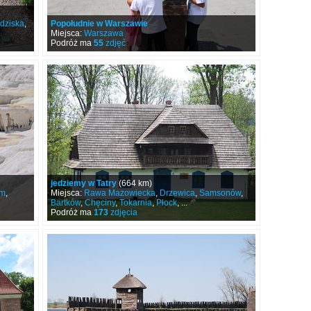
dziska
,
Popołudnie w Warszawie
Miejsca:
Warszawa
Podróż ma
55
zdjęć
jedziemy w Tatry
(664 km)
um
,
Miejsca:
Rawa Mazowiecka
,
Drzewica
,
Samsonów
,
Bartków
,
Chęciny
,
Tokarnia
,
Płock
, ...
Podróż ma
173
zdjęcia