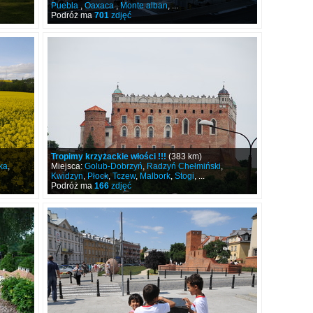
Puebla
,
Oaxaca
,
Monte alban
, ...
Podróż ma
701
zdjęć
Tropimy krzyżackie włości !!!
(383 km)
ka
,
Miejsca:
Golub-Dobrzyń
,
Radzyń Chełmiński
,
Kwidzyn
,
Płock
,
Tczew
,
Malbork
,
Stogi
, ...
Podróż ma
166
zdjęć