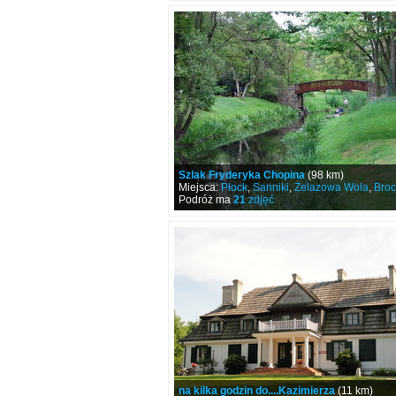
Szlak Fryderyka Chopina
(98 km)
Miejsca:
Płock
,
Sanniki
,
Żelazowa Wola
,
Bro
Podróż ma
21
zdjęć
na kilka godzin do....Kazimierza
(11 km)