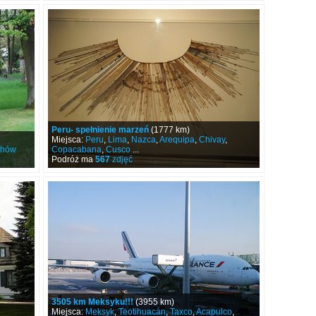
Peru- spełnienie marzeń
(1777 km)
Miejsca:
Peru
,
Lima
,
Nazca
,
Arequipa
,
Chivay
,
chów
Copacabana
,
Cusco
...
Podróż ma
567
zdjęć
3505 km Meksyku!!!
(3955 km)
Miejsca:
Meksyk
,
Teotihuacán
,
Taxco
,
Acapulco
,