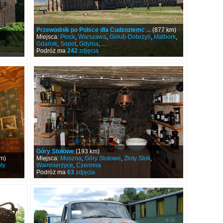
Przewodnik po Polsce dla Cudzoziemc ...
(877 km)
Miejsca:
Płock
,
Warszawa
,
Golub-Dobrzyń
,
Malbork
,
Gdańsk
,
Sopot
,
Gdynia
, ...
Podróż ma
242
zdjęcia
Góry Stołowe
(193 km)
m)
Miejsca:
Moszna
,
Góry Stołowe
,
Złoty Stok
,
ty
Wambierzyce
,
Czermna
Podróż ma
63
zdjęcia