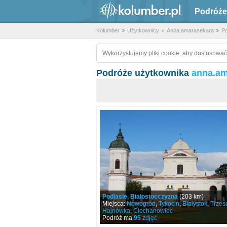
Podróże
Kolumber
Użytkownicy
Anna.amarasekara
P
Wykorzystujemy pliki cookie, aby dostosować
Podróże użytkownika
anna.am
Podlasie, Białostocczyzna
(203 km)
Miejsca:
Nowogród
,
Tykocin
,
Białystok
,
Trześ
Hajnówka
,
Ciechanowiec
Podróż ma
95
zdjęć