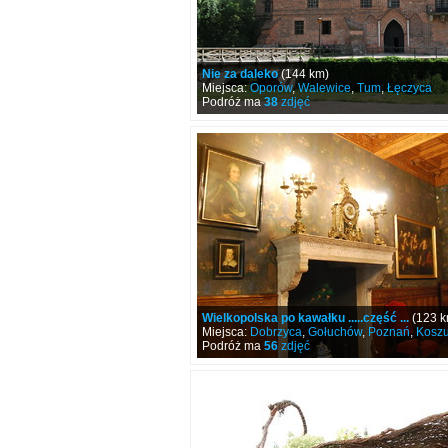
Nie za daleko
(144 km)
Miejsca:
Oporów
,
Walewice
,
Tum
,
Łęczyca
Podróż ma
38
zdjęć
Wielkopolska po kawałku .....część ...
(123 k
Miejsca:
Dobrzyca
,
Gołuchów
,
Poznań
,
Koszu
Podróż ma
56
zdjęć