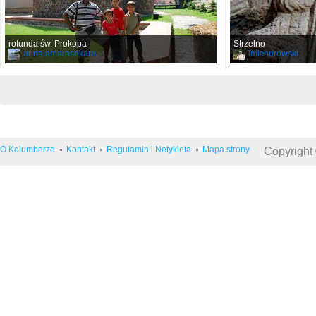
rotunda św. Prokopa
Strzelno
anna.amarasekara
lmichorowski
O Kolumberze
Kontakt
Regulamin i Netykieta
Mapa strony
Copyright