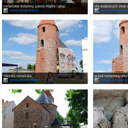
romańskie kolumny, panny mądre i głup...
dla watpiacych znak
anna.amarasekara
anna.amaraseka
rotunda romańska
przed romańską rotu
anna.amarasekara
anna.amaraseka