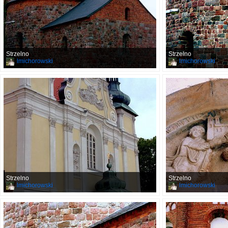
Strzelno
Strzelno
lmichorowski
lmichorowski
Strzelno
Strzelno
lmichorowski
lmichorowski