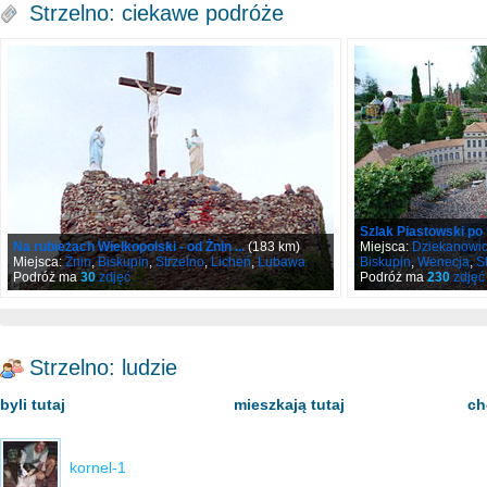
Strzelno: ciekawe podróże
Szlak Piastowski po 
Na rubieżach Wielkopolski - od Żnin ...
(183 km)
Miejsca:
Dziekanowi
Miejsca:
Żnin
,
Biskupin
,
Strzelno
,
Licheń
,
Lubawa
Biskupin
,
Wenecja
,
S
Podróż ma
30
zdjęć
Podróż ma
230
zdjęć
Strzelno: ludzie
byli tutaj
mieszkają tutaj
ch
kornel-1