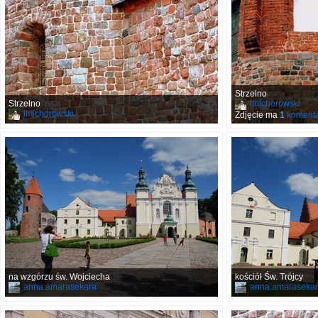
Strzelno
Strzelno
lmichorowski
lmichorowski
Zdjęcie ma
1
komenta
na wzgórzu św. Wojciecha
kościół Św. Trójcy
anna.amarasekara
anna.amaraseka