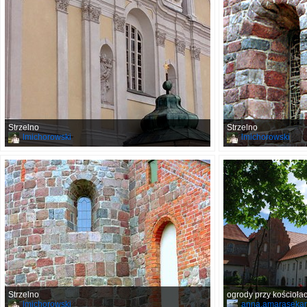
Strzelno
Strzelno
lmichorowski
lmichorowski
Strzelno
ogrody przy kościoła
lmichorowski
anna.amaraseka