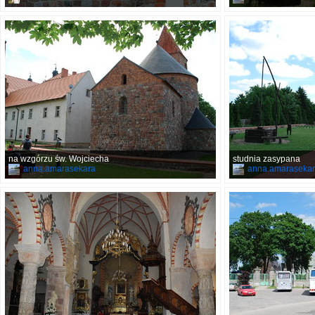
na wzgórzu św. Wojciecha
studnia zasypana
anna.amarasekara
anna.amaraseka