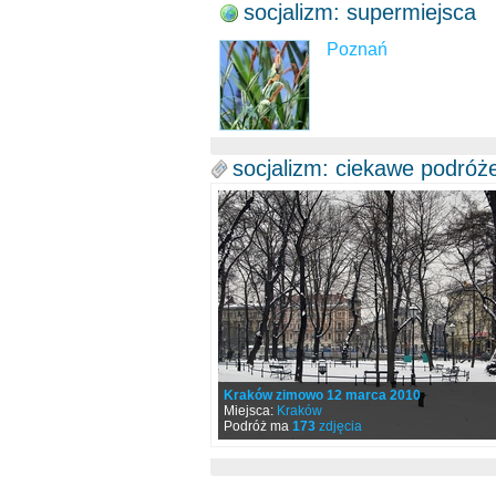
socjalizm: supermiejsca
Poznań
socjalizm: ciekawe podróż
Kraków zimowo 12 marca 2010
Miejsca:
Kraków
Podróż ma
173
zdjęcia