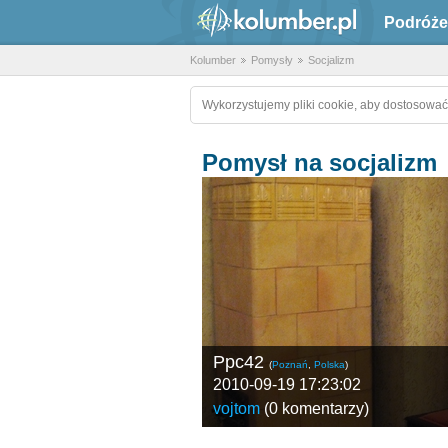
Podróże
Kolumber
Pomysły
Socjalizm
Wykorzystujemy pliki cookie, aby dostosować
Pomysł na socjalizm
Ppc42
(
Poznań
,
Polska
)
2010-09-19 17:23:02
vojtom
(
0 komentarzy
)