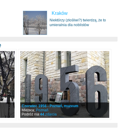
Kraków
Niektórzy (złośliwi?) twierdzą, że to
umieralnia dla noblistów
e
Czerwiec 1956 - Poznań, muzeum
Miejsca:
Poznań
Podróż ma
44
zdjęcia