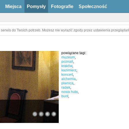
Miejsca
Pomysły
Fotografie
Społeczność
 serwis do Twoich potrzeb. Możesz nie wyrazić zgody przez ustawienia przeglądark
powiązane tagi:
muzeum
,
poznań
,
kraków
,
kazimierz
,
koncert
,
alchemia
,
piwnica
,
radek
,
nowa huta
,
bunt
,