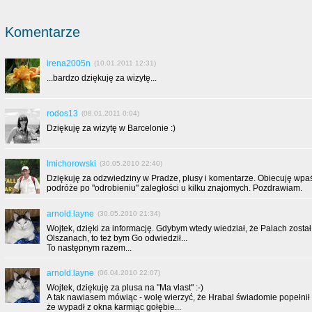
Komentarze
irena2005n
(10.01.2011 12:31)
...bardzo dziękuję za wizytę...
rodos13
(08.01.2011 0:04)
Dziękuję za wizytę w Barcelonie :)
lmichorowski
(30.05.2010 22:40)
Dziękuję za odzwiedziny w Pradze, plusy i komentarze. Obiecuję wpaś
podróże po "odrobieniu" zaległości u kilku znajomych. Pozdrawiam.
arnold.layne
(30.05.2010 21:34)
Wojtek, dzięki za informację. Gdybym wtedy wiedział, że Palach zost
Olszanach, to też bym Go odwiedził...
To następnym razem...
arnold.layne
(06.04.2010 22:07)
Wojtek, dziękuję za plusa na "Ma vlast" :-)
A tak nawiasem mówiąc - wolę wierzyć, że Hrabal świadomie popełnił 
że wypadł z okna karmiąc gołębie...