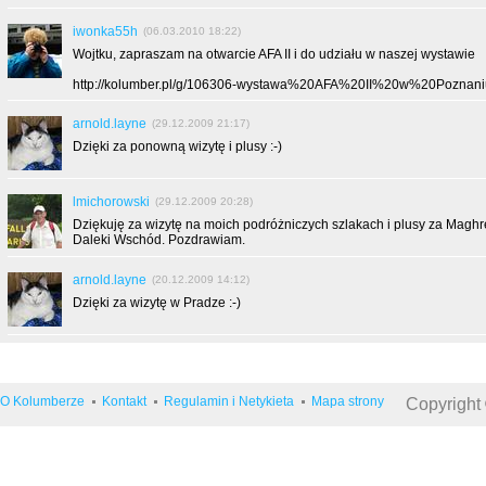
iwonka55h
(06.03.2010 18:22)
Wojtku, zapraszam na otwarcie AFA II i do udziału w naszej wystawie
http://kolumber.pl/g/106306-wystawa%20AFA%20II%20w%20Poznani
arnold.layne
(29.12.2009 21:17)
Dzięki za ponowną wizytę i plusy :-)
lmichorowski
(29.12.2009 20:28)
Dziękuję za wizytę na moich podróżniczych szlakach i plusy za Maghre
Daleki Wschód. Pozdrawiam.
arnold.layne
(20.12.2009 14:12)
Dzięki za wizytę w Pradze :-)
O Kolumberze
Kontakt
Regulamin i Netykieta
Mapa strony
Copyright