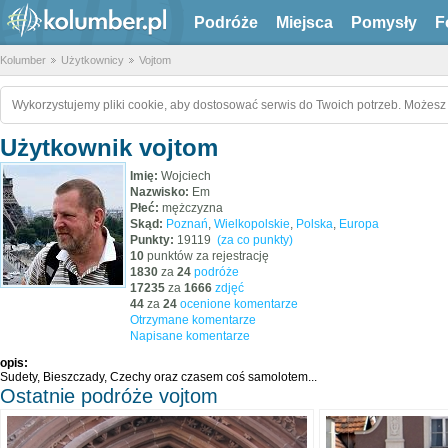
Podróże
Miejsca
Pomysły
F
Kolumber
Użytkownicy
Vojtom
Wykorzystujemy pliki cookie, aby dostosować serwis do Twoich potrzeb. Możesz 
Użytkownik vojtom
Imię:
Wojciech
Nazwisko:
Em
Płeć:
mężczyzna
Skąd:
Poznań
,
Wielkopolskie
,
Polska
,
Europa
Punkty:
19119
(za co punkty)
10
punktów za rejestrację
1830
za
24
podróże
17235
za
1666
zdjęć
44
za
24
ocenione komentarze
Otrzymane komentarze
Napisane komentarze
opis:
Sudety, Bieszczady, Czechy oraz czasem coś samolotem...
Ostatnie podróże vojtom