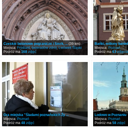
Czeskie betonowe pogranicze i Smrk, ...
(39 km)
Bańki, miliony banie
Miejsca:
Frýdlant
,
świeradów zdrój
,
Lwówek Śląski
Miejsca:
Poznań
Podróż ma
168
zdjęć
Podróż ma
63
zdjęci
Gra miejska "Śladami poznańskich Ży ...
Lodowo w Poznaniu
Miejsca:
Poznań
Miejsca:
Poznań
Podróż ma
48
zdjęć
Podróż ma
58
zdjęć