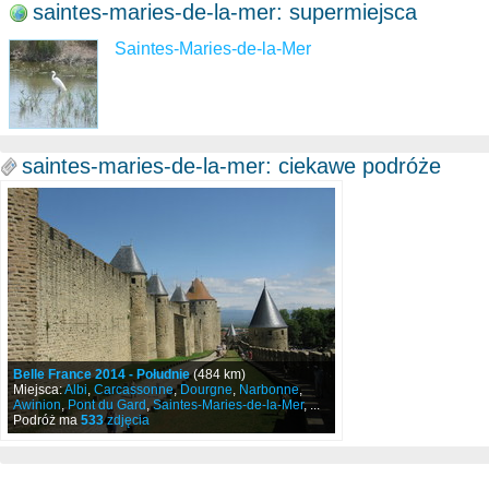
saintes-maries-de-la-mer: supermiejsca
Saintes-Maries-de-la-Mer
saintes-maries-de-la-mer: ciekawe podróże
Belle France 2014 - Południe
(484 km)
Miejsca:
Albi
,
Carcassonne
,
Dourgne
,
Narbonne
,
Awinion
,
Pont du Gard
,
Saintes-Maries-de-la-Mer
, ...
Podróż ma
533
zdjęcia