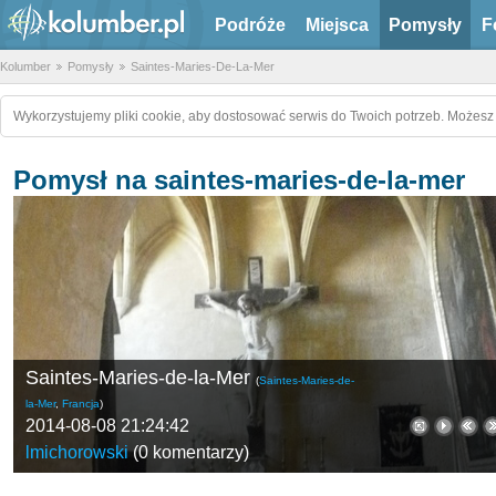
Podróże
Miejsca
Pomysły
F
Kolumber
Pomysły
Saintes-Maries-De-La-Mer
Wykorzystujemy pliki cookie, aby dostosować serwis do Twoich potrzeb. Możesz 
Pomysł na saintes-maries-de-la-mer
Saintes-Maries-de-la-Mer
(
Saintes-Maries-de-
la-Mer
,
Francja
)
2014-08-08 21:24:42
lmichorowski
(
0 komentarzy
)