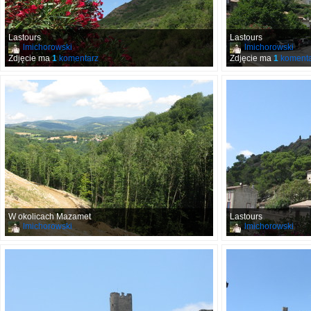
Lastours
Lastours
lmichorowski
lmichorowski
Zdjęcie ma
1
komentarz
Zdjęcie ma
1
komenta
W okolicach Mazamet
Lastours
lmichorowski
lmichorowski