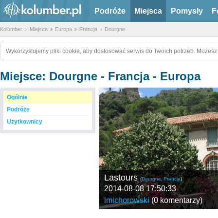
Podróże
Miejsca
Pomysły
F
Kolumber
Miejsca
Europa
Francja
Dourgne
Wykorzystujemy pliki cookie, aby dostosować serwis do Twoich potrzeb. Możesz 
Miejsce: Dourgne - Francja - Europa
Ogólnie
Podróże
Użytkownicy
Lastours
(
Dourgne
,
Francja
)
2014-08-08 17:50:33
lmichorowski
(
0 komentarzy
)