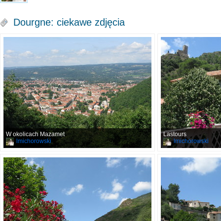
Dourgne: ciekawe zdjęcia
W okolicach Mazamet
Lastours
lmichorowski
lmichorowski