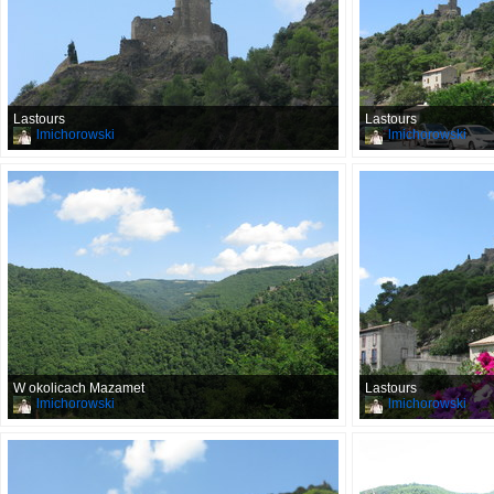
Lastours
Lastours
lmichorowski
lmichorowski
W okolicach Mazamet
Lastours
lmichorowski
lmichorowski