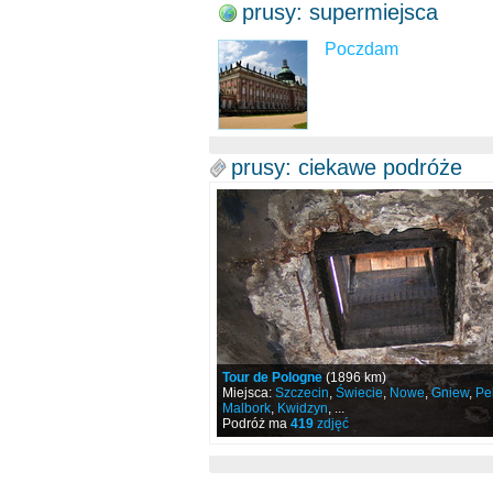
prusy: supermiejsca
Poczdam
prusy: ciekawe podróże
Tour de Pologne
(1896 km)
Miejsca:
Szczecin
,
Świecie
,
Nowe
,
Gniew
,
Pel
Malbork
,
Kwidzyn
, ...
Podróż ma
419
zdjęć