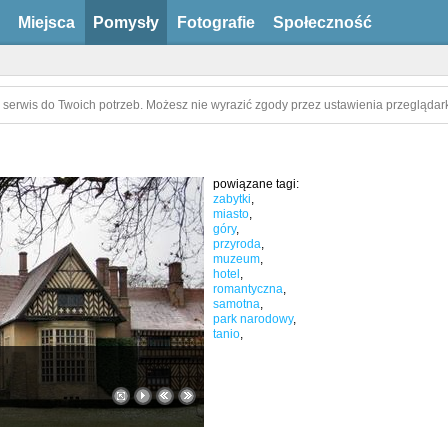
Miejsca
Pomysły
Fotografie
Społeczność
 serwis do Twoich potrzeb. Możesz nie wyrazić zgody przez ustawienia przeglądark
powiązane tagi:
zabytki
,
miasto
,
góry
,
przyroda
,
muzeum
,
hotel
,
romantyczna
,
samotna
,
park narodowy
,
tanio
,