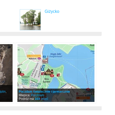
Giżycko
plin
,
Poczdam świątecznie i jarmarcznie
Miejsca:
Poczdam
Podróż ma
168
zdjęć