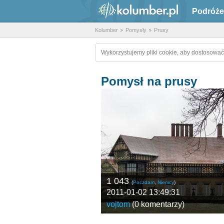
Podróże
Kolumber
Pomysły
Prusy
Wykorzystujemy pliki cookie, aby dostosować
Pomysł na prusy
1 043
(
Poczdam
,
Niemcy
)
2011-01-02 13:49:31
vojtom
(
0 komentarzy
)