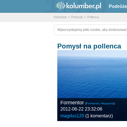
Podróże
Kolumber
Pomysły
Pollenca
Wykorzystujemy pliki cookie, aby dostosować
Pomysł na pollenca
Formentor
(
Formentor
,
Hiszpania
)
2012-06-22 23:32:06
magdus120
(
1 komentarz
)