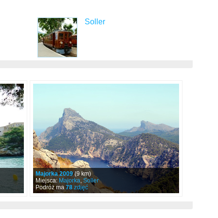
Soller
Majorka 2009
(9 km)
Miejsca:
Majorka
,
Soller
Podróż ma
78
zdjęć