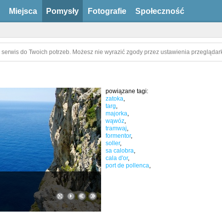
Miejsca
Pomysły
Fotografie
Społeczność
 serwis do Twoich potrzeb. Możesz nie wyrazić zgody przez ustawienia przeglądark
powiązane tagi:
zatoka
,
targ
,
majorka
,
wąwóz
,
tramwaj
,
formentor
,
soller
,
sa calobra
,
cala d'or
,
port de pollenca
,