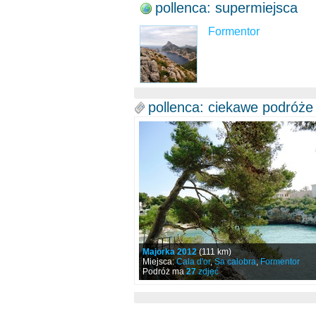
pollenca: supermiejsca
Formentor
pollenca: ciekawe podróże
Majorka 2012
(111 km)
Miejsca:
Cala d'or
,
Sa calobra
,
Formentor
Podróż ma
27
zdjęć