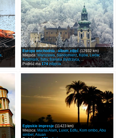
Europa wschodnia - album zdjęć
(12932 km)
s
,
Miejsca:
Warszawa
,
Sandomierz
,
Kijów
,
Lwów
,
Kieżmark
,
Tatry
,
Bańska Bystrzyca
, ...
Podróż ma
174
zdjęcia
Egipskie impresje
(11423 km)
Miejsca:
Marsa Alam
,
Luxor
,
Edfu
,
Kom ombo
,
Abu
simbel
,
Asuan