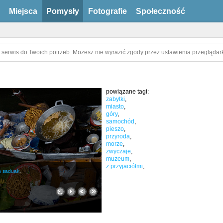
Miejsca
Pomysły
Fotografie
Społeczność
 serwis do Twoich potrzeb. Możesz nie wyrazić zgody przez ustawienia przeglądark
powiązane tagi:
zabytki
,
miasto
,
góry
,
samochód
,
pieszo
,
przyroda
,
morze
,
zwyczaje
,
muzeum
,
z przyjaciółmi
,
 saduak
,