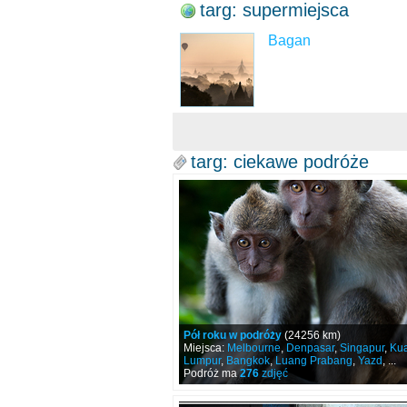
targ: supermiejsca
Bagan
targ: ciekawe podróże
Pół roku w podróży
(24256 km)
Miejsca:
Melbourne
,
Denpasar
,
Singapur
,
Kua
Lumpur
,
Bangkok
,
Luang Prabang
,
Yazd
, ...
Podróż ma
276
zdjęć