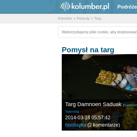
Podróże
Kolumber
Pomysły
Targ
Wykorzystujemy pliki cookie, aby dostosować
Pomysł na targ
Targ Damnoen Saduak
(
Damnoen
Tajlandia
)
2014-03-18 05:57:42
hooltayka
(
2 komentarze
)