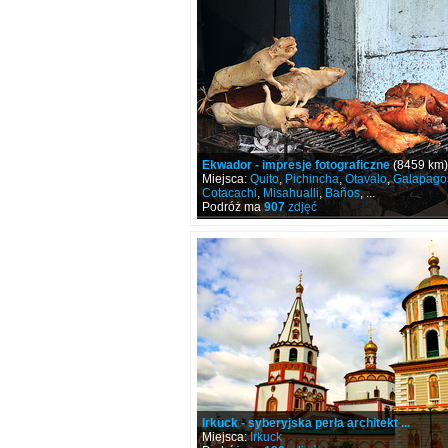
Ekwador - impresje fotograficzne
(8459 km)
Miejsca:
Quito
,
Pichincha
,
Otavalo
,
Galapago
Cotacachi
,
Misahualli
,
Baños
, ...
Podróż ma
907
zdjęć
Irkuck - syberyjska perła architekt ...
Miejsca:
Irkuck