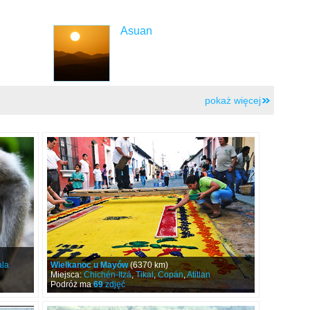
Asuan
pokaż więcej
la
Wielkanoc u Mayów
(6370 km)
Miejsca:
Chichén-Itzá
,
Tikal
,
Copán
,
Atitlan
Podróż ma
69
zdjęć