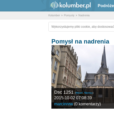
Podróże
Kolumber
Pomysły
Nadrenia
Wykorzystujemy pliki cookie, aby dostosować
Pomysł na nadrenia
Dsc 1251
(
Wesel
,
Niemcy
)
2015-10-02 07:08:39
marcinnrw
(
0 komentarzy
)