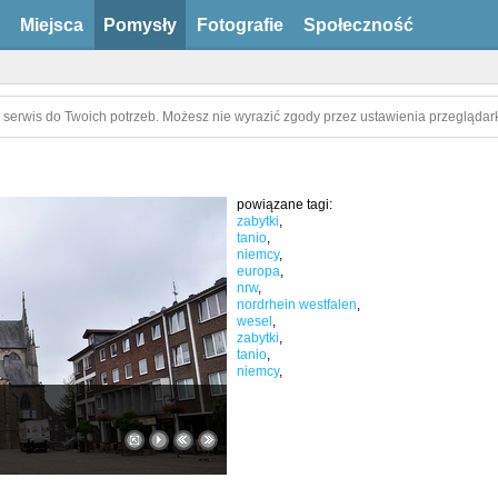
Miejsca
Pomysły
Fotografie
Społeczność
 serwis do Twoich potrzeb. Możesz nie wyrazić zgody przez ustawienia przeglądark
powiązane tagi:
zabytki
,
tanio
,
niemcy
,
europa
,
nrw
,
nordrhein westfalen
,
wesel
,
zabytki
,
tanio
,
niemcy
,