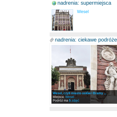
nadrenia: supermiejsca
Wesel
nadrenia: ciekawe podróże
Wesel, czyli miasto osłów i Bramy ...
Miejsca:
Wesel
Podróż ma
5
zdjęć