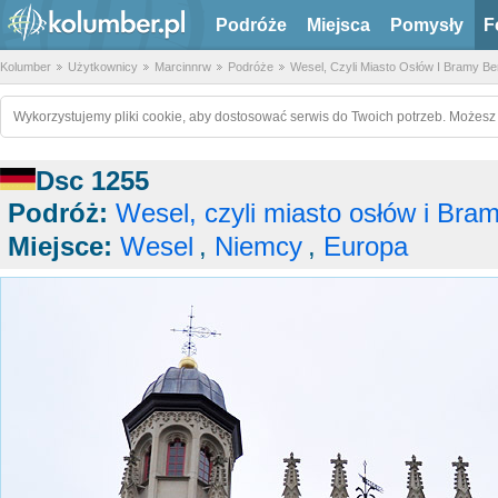
Podróże
Miejsca
Pomysły
F
Kolumber
Użytkownicy
Marcinnrw
Podróże
Wesel, Czyli Miasto Osłów I Bramy Ber
Wykorzystujemy pliki cookie, aby dostosować serwis do Twoich potrzeb. Możesz 
Dsc 1255
Podróż:
Wesel, czyli miasto osłów i Bram
Miejsce:
Wesel
,
Niemcy
,
Europa