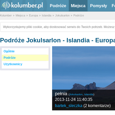
Podróże
Miejsca
Pomysły
F
Kolumber
Miejsca
Europa
Islandia
Jokulsarlon
Podróże
Wykorzystujemy pliki cookie, aby dostosować serwis do Twoich potrzeb. Możesz 
Podróże Jokulsarlon - Islandia - Europ
Ogólnie
Podróże
Użytkownicy
pełnia
(
Jokulsarlon
,
Islandia
)
2013-11-24 11:40:35
bartek_sleczka
(
2 komentarze
)