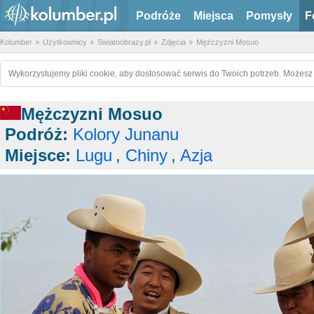
Podróże
Miejsca
Pomysły
F
Kolumber
Użytkownicy
Swiatoobrazy.pl
Zdjęcia
Mężczyzni Mosuo
Wykorzystujemy pliki cookie, aby dostosować serwis do Twoich potrzeb. Możesz 
Mężczyzni Mosuo
Podróż:
Kolory Junanu
Miejsce:
Lugu
,
Chiny
,
Azja