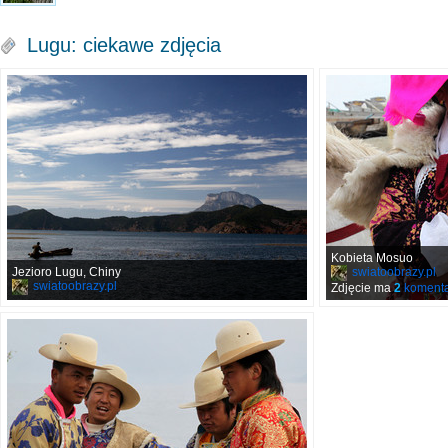
Lugu: ciekawe zdjęcia
Kobieta Mosuo
Jezioro Lugu, Chiny
swiatoobrazy.pl
swiatoobrazy.pl
Zdjęcie ma
2
komenta