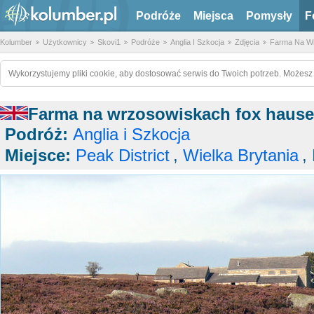
Podróże
Miejsca
Pomysły
F
Kolumber
Użytkownicy
Skovi1
Podróże
Anglia I Szkocja
Zdjęcia
Farma Na W
Wykorzystujemy pliki cookie, aby dostosować serwis do Twoich potrzeb. Możesz 
Farma na wrzosowiskach fox hause
Podróż:
Anglia i Szkocja
Miejsce:
Peak District
,
Wielka Brytania
,