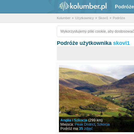
Podróże
Kolumber
Użytkownicy
Skovi1
Podróże
Wykorzystujemy pliki cookie, aby dostosować
Podróże użytkownika
skovi1
Anglia i Szkocja
(299 km)
Miejsca:
Peak District
,
Szkocja
Podróż ma
35
zdjęć