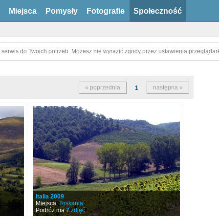
Miejsca
Pomysły
Fotografie
Społeczność
 serwis do Twoich potrzeb. Możesz nie wyrazić zgody przez ustawienia przeglądark
« poprzednia
następna »
1
Italia 2009
Miejsca:
Toskania
Podróż ma
7
zdjęć