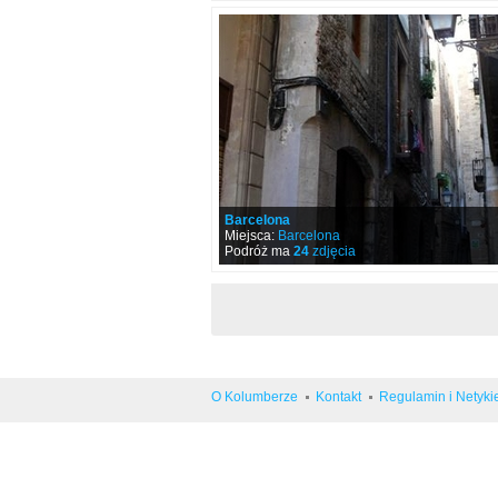
Barcelona
Miejsca:
Barcelona
Podróż ma
24
zdjęcia
O Kolumberze
Kontakt
Regulamin i Netyki