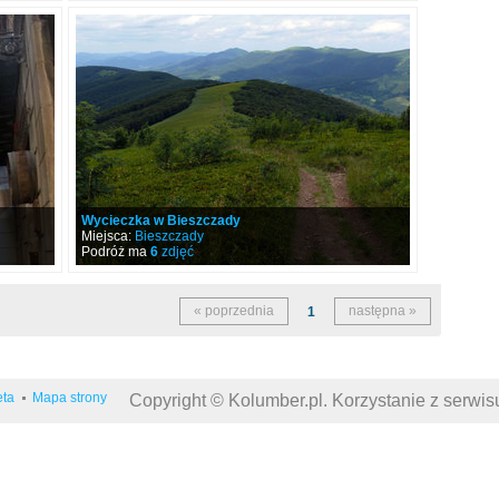
Wycieczka w Bieszczady
Miejsca:
Bieszczady
Podróż ma
6
zdjęć
« poprzednia
następna »
1
eta
Mapa strony
Copyright © Kolumber.pl. Korzystanie z serwi