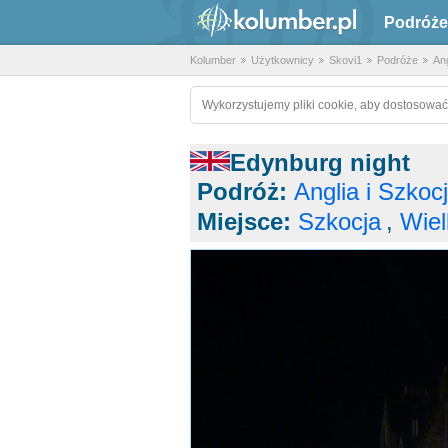
Podróże
Kolumber
Użytkownicy
Skovi1
Podróże
Ang
Wykorzystujemy pliki cookie, aby dostosować
Edynburg night
Podróż:
Anglia i Szkoc
Miejsce:
Szkocja
,
Wiel