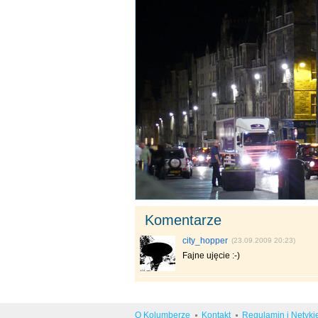
Komentarze
city_hopper
(23.09.2009 20:23)
Fajne ujęcie :-)
O Kolumberze
Kontakt
Regulamin i Netyki