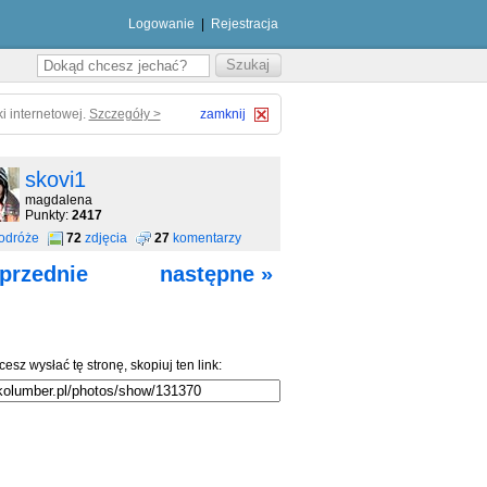
Logowanie
|
Rejestracja
i internetowej.
Szczegóły >
zamknij
skovi1
magdalena
Punkty:
2417
odróże
72
zdjęcia
27
komentarzy
przednie
następne »
cesz wysłać tę stronę, skopiuj ten link: