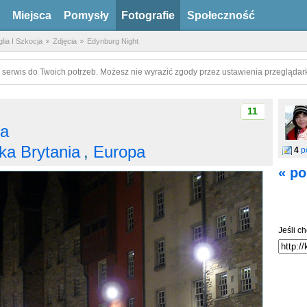
Miejsca
Pomysły
Fotografie
Społeczność
lia I Szkocja
Zdjęcia
Edynburg Night
 serwis do Twoich potrzeb. Możesz nie wyrazić zgody przez ustawienia przeglądark
11
ja
ka Brytania
,
Europa
4
p
« po
Jeśli ch