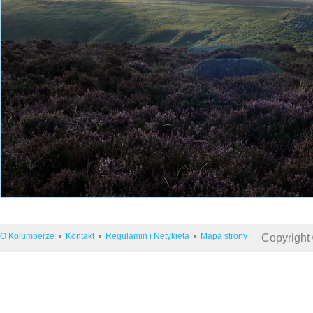
O Kolumberze
Kontakt
Regulamin i Netykieta
Mapa strony
Copyright