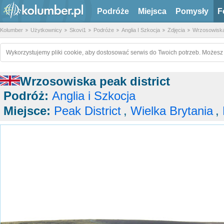
Podróże
Miejsca
Pomysły
F
Kolumber
Użytkownicy
Skovi1
Podróże
Anglia I Szkocja
Zdjęcia
Wrzosowiska 
Wykorzystujemy pliki cookie, aby dostosować serwis do Twoich potrzeb. Możesz 
Wrzosowiska peak district
Podróż:
Anglia i Szkocja
Miejsce:
Peak District
,
Wielka Brytania
,