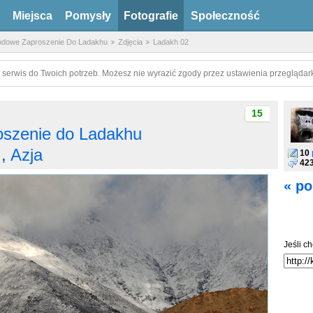
Miejsca
Pomysły
Fotografie
Społeczność
odowe Zaproszenie Do Ladakhu
Zdjęcia
Ladakh 02
 serwis do Twoich potrzeb. Możesz nie wyrazić zgody przez ustawienia przeglądark
15
oszenie do Ladakhu
,
Azja
10
42
« po
Jeśli ch