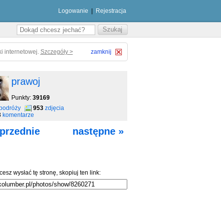
Logowanie
|
Rejestracja
i internetowej.
Szczegóły >
zamknij
prawoj
Punkty:
39169
podróży
953
zdjęcia
3
komentarze
przednie
następne »
cesz wysłać tę stronę, skopiuj ten link: