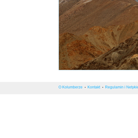
O Kolumberze
Kontakt
Regulamin i Netyki