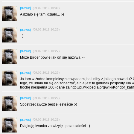
prawoj
(09.02.2013 10:30)
A działo się tam, działo... :-)
prawoj
(09.02.2013 10:29)
:-)
prawoj
(09.02.2013 10:27)
Może Birder powie jak on się nazywa :-)
prawoj
(09.02.2013 10:26)
Ja tam w żadne kompleksy nie wpadam, bo i niby z jakiego powodu? C
tego, że udało mi się go zobaczyć, a nie jest to gatunek pospolity. Na 
trochę niespełna 160 (dane za http://pl.wikipedia.org/wiki/Kondor_kalifo
prawoj
(09.02.2013 10:22)
Spostrzegawcze bestie jesteście :-)
prawoj
(09.02.2013 10:21)
Dziękuję Iwonko za wizytę i pozostałości :-)