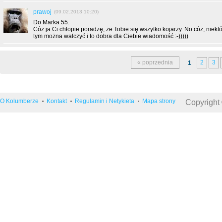
prawoj
(09.02.2013 10:20)
Do Marka 55.
Cóż ja Ci chłopie poradzę, że Tobie się wszytko kojarzy. No cóż, niektó
tym można walczyć i to dobra dla Ciebie wiadomość :-)))))
« poprzednia
2
3
1
O Kolumberze
Kontakt
Regulamin i Netykieta
Mapa strony
Copyright