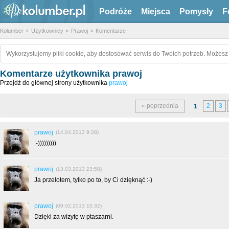
Podróże
Miejsca
Pomysły
F
Kolumber
Użytkownicy
Prawoj
Komentarze
Wykorzystujemy pliki cookie, aby dostosować serwis do Twoich potrzeb. Możesz 
Komentarze użytkownika prawoj
Przejdź do głównej strony użytkownika
prawoj
« poprzednia
2
3
1
prawoj
(14.04.2013 9:38)
:-)))))))))
prawoj
(13.03.2013 23:58)
Ja przelotem, tylko po to, by Ci dzięknąć :-)
prawoj
(09.02.2013 10:32)
Dzięki za wizytę w ptaszarni.