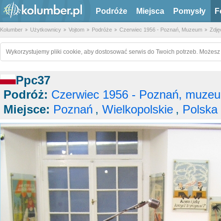
Podróże
Miejsca
Pomysły
F
Kolumber
Użytkownicy
Vojtom
Podróże
Czerwiec 1956 - Poznań, Muzeum
Zdję
Wykorzystujemy pliki cookie, aby dostosować serwis do Twoich potrzeb. Możesz 
Ppc37
Podróż:
Czerwiec 1956 - Poznań, muze
Miejsce:
Poznań
,
Wielkopolskie
,
Polska