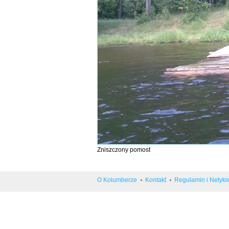
Zniszczony pomost
O Kolumberze
Kontakt
Regulamin i Netyki