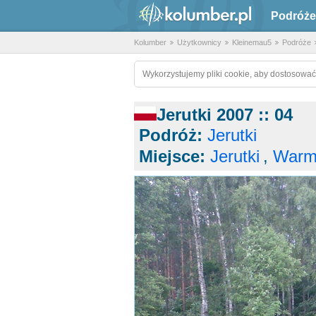
Podróże
Kolumber
Użytkownicy
Kleinemau5
Podróże
Wykorzystujemy pliki cookie, aby dostosować
Jerutki 2007 :: 04
Podróż:
Jerutki
Miejsce:
Jerutki
,
Warm