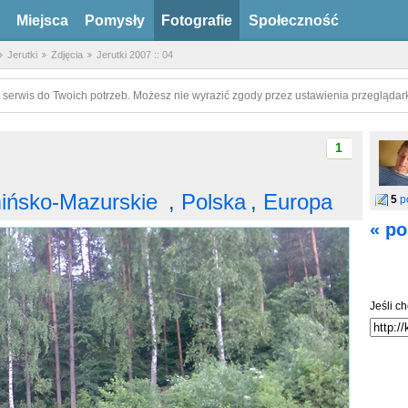
Miejsca
Pomysły
Fotografie
Społeczność
Jerutki
Zdjęcia
Jerutki 2007 :: 04
 serwis do Twoich potrzeb. Możesz nie wyrazić zgody przez ustawienia przeglądark
1
ińsko-Mazurskie
,
Polska
,
Europa
5
p
« po
Jeśli ch