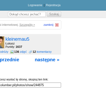
Logowanie
|
Rejestracja
i internetowej.
Szczegóły >
zamknij
kleinemau5
Łukasz
Punkty:
1637
odróży
136
zdjęć
12
komentarzy
przednie
następne »
cesz wysłać tę stronę, skopiuj ten link: