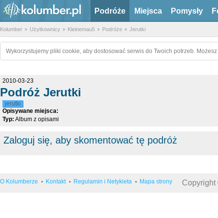
Podróże
Miejsca
Pomysły
F
Kolumber
Użytkownicy
Kleinemau5
Podróże
Jerutki
Wykorzystujemy pliki cookie, aby dostosować serwis do Twoich potrzeb. Możesz 
2010-03-23
Podróż Jerutki
jerutki
Opisywane miejsca:
Typ:
Album z opisami
Zaloguj się, aby skomentować tę podróż
O Kolumberze
Kontakt
Regulamin i Netykieta
Mapa strony
Copyright