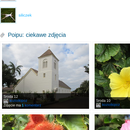
siliczek
Poipu: ciekawe zdjęcia
Sroda 12
koziolkipoz
Sroda 10
koziolkipoz
Zdjęcie ma
1
komentarz