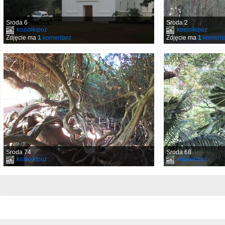
Sroda 6
Sroda 2
koziolkipoz
koziolkipoz
Zdjęcie ma
1
komentarz
Zdjęcie ma
1
komenta
Sroda 74
Sroda 68
koziolkipoz
koziolkipoz