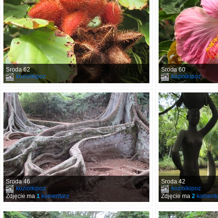
Sroda 62
Sroda 60
koziolkipoz
koziolkipoz
Sroda 46
Sroda 42
koziolkipoz
koziolkipoz
Zdjęcie ma
1
komentarz
Zdjęcie ma
2
komenta