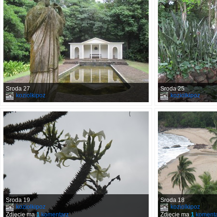
Sroda 27
Sroda 25
koziolkipoz
koziolkipoz
Sroda 19
Sroda 18
koziolkipoz
koziolkipoz
Zdjęcie ma
1
komentarz
Zdjęcie ma
1
komenta