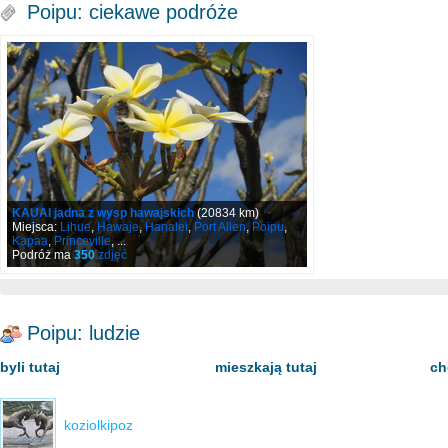
Poipu: ciekawe podróże
KAUAI jadna z wysp hawajskich
(20834 km)
Miejsca:
Lihue
,
Hawaje
,
Hanalei
,
Port Allen
,
Poipu
,
Kapaa
,
Princeville
, ...
Podróż ma
350
zdjęć
Poipu: ludzie
byli tutaj
mieszkają tutaj
ch
koziolkipoz