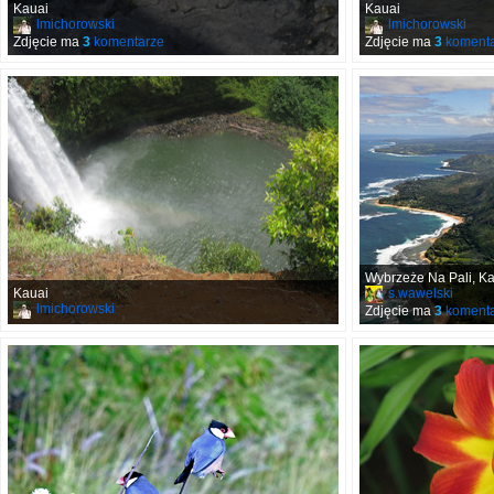
Kauai
Kauai
lmichorowski
lmichorowski
Zdjęcie ma
3
komentarze
Zdjęcie ma
3
komenta
Wybrzeże Na Pali, K
Kauai
s.wawelski
lmichorowski
Zdjęcie ma
3
komenta