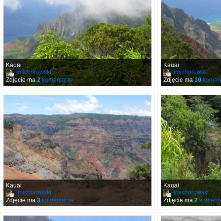
Kauai
Kauai
lmichorowski
lmichorowski
Zdjęcie ma
2
komentarze
Zdjęcie ma
10
koment
Kauai
Kauai
lmichorowski
lmichorowski
Zdjęcie ma
3
komentarze
Zdjęcie ma
2
komenta