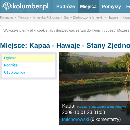
Podróże
Miejsca
Pomysły
F
Kolumber
Miejsca
Ameryka Północna
Stany Zjednoczone Ameryki
Hawaje
Kapa
Wykorzystujemy pliki cookie, aby dostosować serwis do Twoich potrzeb. Możesz 
Miejsce: Kapaa - Hawaje - Stany Zjed
Ogólnie
Podróże
Użytkownicy
Kauai
(
Kapaa
,
Stany Zjednoczone Ameryki
)
2009-10-01 23:31:03
lmichorowski
(
6 komentarzy
)