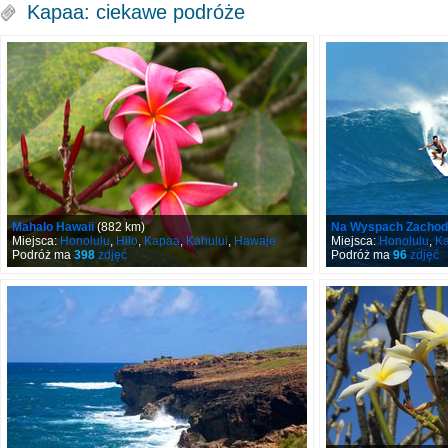
Kapaa: ciekawe podróże
Mahalo Hawaii
(882 km)
Na Wyspach Zachod
Miejsca:
Honolulu
,
Hilo
,
Kapaa
,
Kahului
,
Hawaje
Miejsca:
Honolulu
,
Ka
Podróż ma
398
zdjęć
Podróż ma
96
zdjęć