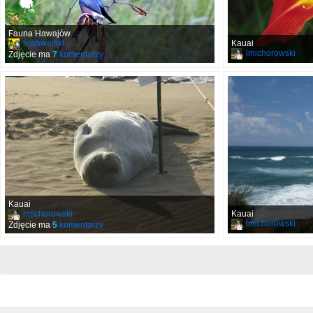
Fauna Hawajów
s.wawelski
Kauai
lmichorowski
Zdjęcie ma
7
komentarzy
Kauai
lmichorowski
Kauai
lmichorowski
Zdjęcie ma
5
komentarzy