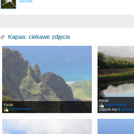
siliczek
Kapaa: ciekawe zdjęcia
Kauai
Kauai
lmichorowski
lmichorowski
Zdjęcie ma
6
komenta