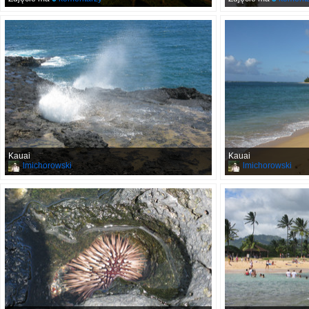
Kauai
Kauai
lmichorowski
lmichorowski