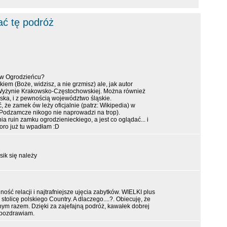
ać tę podróż
 w Ogrodzieńcu?
iem (Boże, widzisz, a nie grzmisz) ale, jak autor
a Wyżynie Krakowsko-Częstochowskiej. Można również
ka, i z pewnością województwo śląskie.
że zamek ów leży oficjalnie (patrz: Wikipedia) w
Podzamcze nikogo nie naprowadzi na trop).
 ruin zamku ogrodzienieckiego, a jest co oglądać... i
oro już tu wpadłam :D
sik się należy
ć relacji i najtrafniejsze ujęcia zabytków. WIELKI plus
stolicę polskiego Country. A dlaczego....?. Obiecuję, że
nym razem. Dzięki za zajefajną podróż, kawałek dobrej
 pozdrawiam.