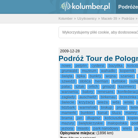
Podróże
Kolumber
Użytkownicy
Maciek-39
Podróże
Wykorzystujemy pliki cookie, aby dostosować
2009-12-28
Podróż Tour de Polog
nowe
pelplin
cystersi
bazylika
kośció
grunwald
muzeum
wahadło
kopernik
święta
lipka
bunkry
wojna
szaniec
szwedzi
stolica
herman
tumskie
sule
pałac
szlak
orlich
gniazd
kazimierz
warownia
batory
renesans
konfederacj
zagłady
auschwitz
birkenau
brzezinka
świecie
krzyżacy
wieża
wda
wisła
lidzbark
warmiński
biskup
prusy
twie
mamerki
bunkier
kanał
śluza
mamry
brama
jan
długosz
kościuszko
kopie
mazury
świętokrzyskie
małopolska
pod
jeziora
miasto
park narodowy
wieś
p
Opisywane miejsca:
(1896 km)