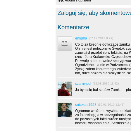
Typ:
Album z opisami
Zaloguj się, aby skomentow
Komentarze
enigma
(07.12.2012 0:29)
Co to za brednie dotyczące zamku
On nie jest położony w Świętokrzysk
zauważył przelotnie w tekście, n
rzec - Jura Krakowsko-Częstochows
Pozwolę sobie rownież skorygować, 
Ogrodzieńcu, a nie w Podzamczu (
Życzę zatem konkretnego zwiedzania
hm, duże pozdro dla wszystkich, sk
czarny.pol
(13.03.2010 11:42)
Ja bym się bał spać w Zamku ... plu
snickers1958
(10.01.2010 12:42)
Ogromne wrażenie wywiera dokładnoś
za fotorelację a w szczególności za 
do pozostałych fotek wrócę następ
historii i wspomnienia. Serdecznie