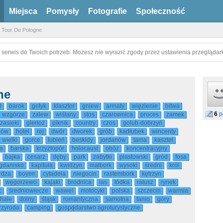
Miejsca
Pomysły
Fotografie
Społeczność
Tour De Pologne
 serwis do Twoich potrzeb. Możesz nie wyrazić zgody przez ustawienia przeglądark
ne
ł
barok
gotyk
klasztor
gniew
armaty
więzienie
bitwa
6
p
wzgórze
zalew
wiślany
stos
czarownica
proces
zamek
zasieki
gierłoż
piknik
country
czos
golub-dobrzyń
jów
hotel
rej
dwór
dworek
grób
kadłubek
wincenty
wielki
gorce
lubień
beskidy
jordanów
tama
kasztel
a
barska
krzyżtopór
holocaust
obóz
koncentracyjny
bajka
cesarz
dęby
park
zabytki
piastowski
gród
fosa
gdanisko
kapituła
kwidzyn
malbork
wysoki
średni
król
rdza
boyen
cytadela
niegocin
rastembork
kętrzyn
węgorzewo
kajaki
brodnica
las
łódka
ratusz
rynek
c
średniowiecze
wawel
motocykl
polska
szczecin
warmia
hale
dolny
śląsk
romantyczna
samotna
tanio
góry
rzyroda
camping
gospodarstwo agroturystyczne