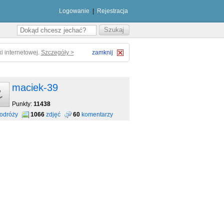
Logowanie
|
Rejestracja
i internetowej.
Szczegóły >
zamknij
maciek-39
Punkty:
11438
odróży
1066
zdjęć
60
komentarzy