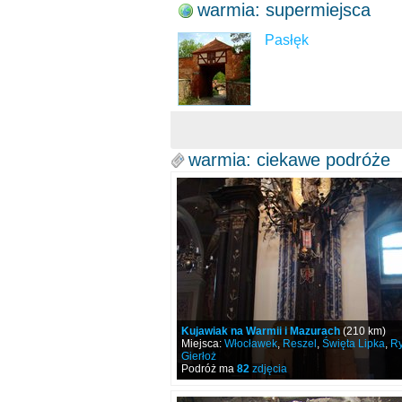
warmia: supermiejsca
Pasłęk
warmia: ciekawe podróże
Kujawiak na Warmii i Mazurach
(210 km)
Miejsca:
Włocławek
,
Reszel
,
Święta Lipka
,
R
Gierłoż
Podróż ma
82
zdjęcia