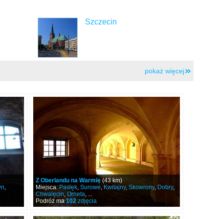
Szczecin
pokaż więcej
Z Oberlandu na Warmię
(43 km)
yn
,
Miejsca:
Pasłęk
,
Surowe
,
Kwitajny
,
Skowrony
,
Dobry
,
Chwalęcin
,
Orneta
, ...
Podróż ma
102
zdjęcia