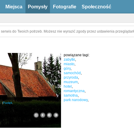
Miejsca
Pomysły
Fotografie
Społeczność
 serwis do Twoich potrzeb. Możesz nie wyrazić zgody przez ustawienia przeglądark
powiązane tagi:
zabytki
,
miasto
,
góry
,
samochód
,
przyroda
,
muzeum
,
hotel
,
romantyczna
,
samotna
,
park narodowy
,
.
(
Pasłęk
,