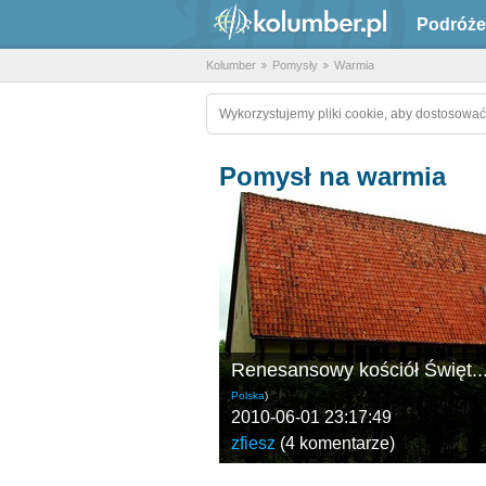
Podróże
Kolumber
Pomysły
Warmia
Wykorzystujemy pliki cookie, aby dostosować
Pomysł na warmia
Renesansowy kościół Święt..
Polska
)
2010-06-01 23:17:49
zfiesz
(
4 komentarze
)