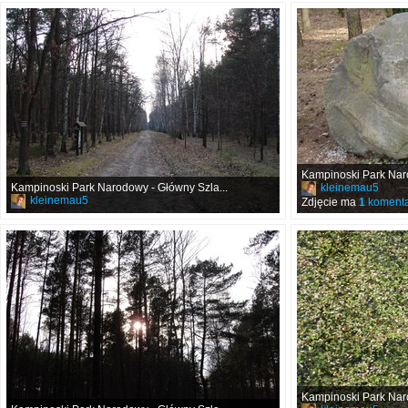
Kampinoski Park Naro
Kampinoski Park Narodowy - Główny Szla...
kleinemau5
kleinemau5
Zdjęcie ma
1
komenta
Kampinoski Park Naro