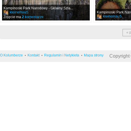
Kampinoski Park Narodowy - Główny Szla...
kleinemau5
Kampinoski Park Naro
kleinemau5
Zdjęcie ma
2
komentarze
« 
O Kolumberze
Kontakt
Regulamin i Netykieta
Mapa strony
Copyright