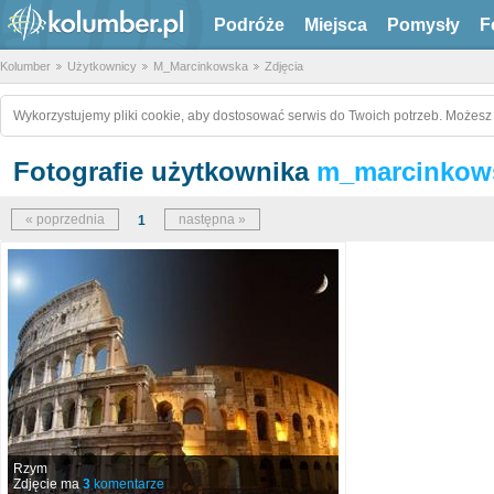
Podróże
Miejsca
Pomysły
F
Kolumber
Użytkownicy
M_Marcinkowska
Zdjęcia
Wykorzystujemy pliki cookie, aby dostosować serwis do Twoich potrzeb. Możesz 
Fotografie użytkownika
m_marcinkow
« poprzednia
następna »
1
Rzym
Zdjęcie ma
3
komentarze