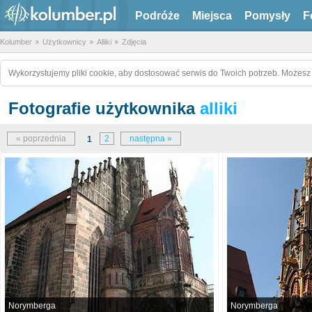
Podróże
Miejsca
Pomysły
F
Kolumber
Użytkownicy
Alliki
Zdjęcia
Wykorzystujemy pliki cookie, aby dostosować serwis do Twoich potrzeb. Możesz 
Fotografie użytkownika
alliki
« poprzednia
2
następna »
1
Norymberga
Norymberga