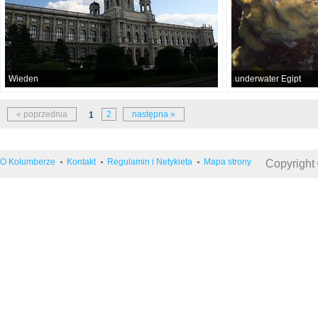
Wieden
underwater Egipt
« poprzednia
2
następna »
1
O Kolumberze
Kontakt
Regulamin i Netykieta
Mapa strony
Copyright