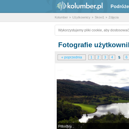
Podróże
Kolumber
Użytkownicy
Skovi1
Zdjęcia
Wykorzystujemy pliki cookie, aby dostosować
Fotografie użytkown
« poprzednia
1
2
3
4
6
5
Pitlochry