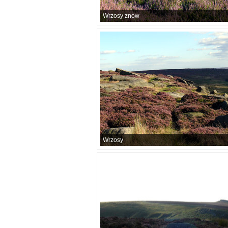
Wrzosy znow
Wrzosy