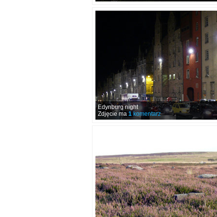
Edynburg night
Zdjęcie ma
1
komentarz