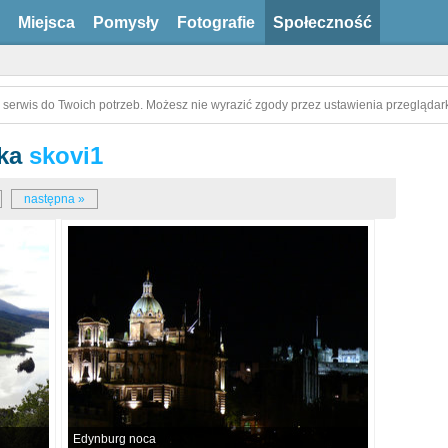
Miejsca
Pomysły
Fotografie
Społeczność
 serwis do Twoich potrzeb. Możesz nie wyrazić zgody przez ustawienia przeglądark
ika
skovi1
następna »
Edynburg noca