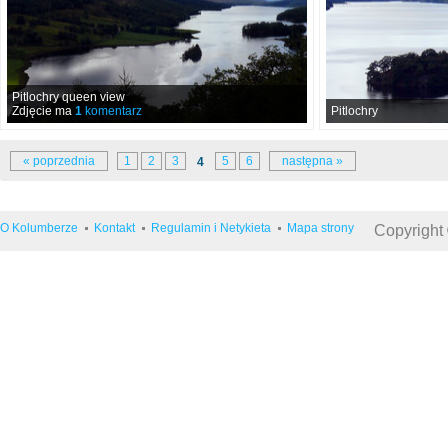
Pitlochry queen view
Zdjęcie ma
1
komentarz
Pitlochry
« poprzednia
1
2
3
5
6
następna »
4
O Kolumberze
Kontakt
Regulamin i Netykieta
Mapa strony
Copyright