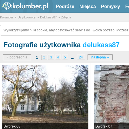
Podróże
Miejsca
Pomysły
F
Kolumber
Użytkownicy
Delukass87
Zdjęcia
Wykorzystujemy pliki cookie, aby dostosować serwis do Twoich potrzeb. Możesz 
Fotografie użytkownika
delukass87
« poprzednia
2
3
4
5
24
następna »
1
...
Dworek 08
Dworek 07