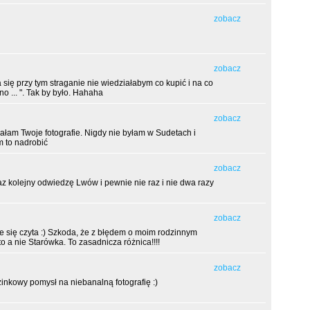
zobacz
zobacz
się przy tym straganie nie wiedziałabym co kupić i na co
no ... ". Tak by było. Hahaha
zobacz
ałam Twoje fotografie. Nigdy nie byłam w Sudetach i
m to nadrobić
zobacz
az kolejny odwiedzę Lwów i pewnie nie raz i nie dwa razy
zobacz
e się czyta :) Szkoda, że z błędem o moim rodzinnym
to a nie Starówka. To zasadnicza różnica!!!!
zobacz
uzinkowy pomysł na niebanalną fotografię :)