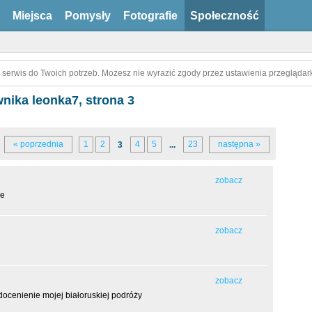
Miejsca
Pomysły
Fotografie
Społeczność
 serwis do Twoich potrzeb. Możesz nie wyrazić zgody przez ustawienia przeglądark
ika leonka7, strona 3
« poprzednia
1
2
4
5
23
następna »
3
...
zobacz
ie
zobacz
zobacz
docenienie mojej białoruskiej podróży