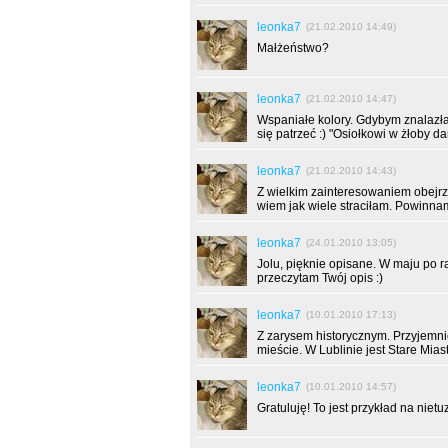
leonka7
(21.02.2010 14:49)
Małżeństwo?
leonka7
(21.02.2010 14:47)
Wspaniałe kolory. Gdybym znalazła 
się patrzeć :) "Osiołkowi w żłoby da
leonka7
(21.02.2010 14:43)
Z wielkim zainteresowaniem obejrz
wiem jak wiele straciłam. Powinna
leonka7
(24.01.2010 13:05)
Jolu, pięknie opisane. W maju po r
przeczytam Twój opis :)
leonka7
(10.01.2010 17:13)
Z zarysem historycznym. Przyjemni
mieście. W Lublinie jest Stare Mias
leonka7
(10.01.2010 14:57)
Gratuluję! To jest przykład na niet