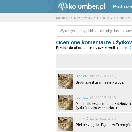
Podróże
Kolumber
Użytkownicy
Leonka7
Komentarze
Wykorzystujemy pliki cookie, aby dostosować
Ocenione komentarze użytkow
Przejdź do głównej strony użytkownika
leonka7
leonka7
(04.12.2011 15:13)
Brudna jest tam niestety woda
leonka7
(04.12.2011 15:11)
Mam miłe wspomnienie z dziedziń
życiu ślimaka winniczka :)
leonka7
(15.11.2011 19:57)
Piękne zdjęcia. Będąc w Przemyślu