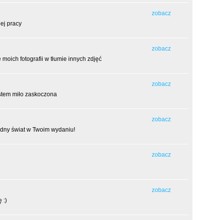
zobacz
ej pracy
zobacz
moich fotografii w tłumie innych zdjęć
zobacz
estem miło zaskoczona
zobacz
odny świat w Twoim wydaniu!
zobacz
zobacz
 :)