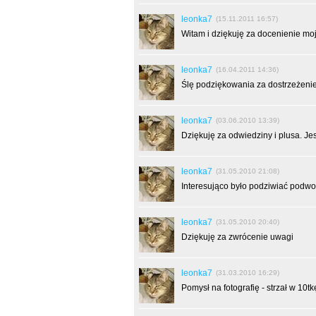
leonka7
(15.11.2011 16:57)
Witam i dziękuję za docenienie moj
leonka7
(16.04.2011 14:36)
Ślę podziękowania za dostrzeżenie 
leonka7
(03.06.2010 13:39)
Dziękuję za odwiedziny i plusa. J
leonka7
(31.05.2010 21:08)
Interesująco było podziwiać podw
leonka7
(31.05.2010 20:40)
Dziękuję za zwrócenie uwagi
leonka7
(31.03.2010 16:29)
Pomysł na fotografię - strzał w 10tkę