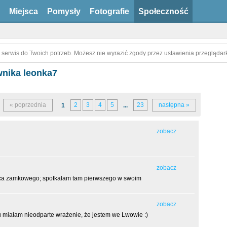
Miejsca
Pomysły
Fotografie
Społeczność
 serwis do Twoich potrzeb. Możesz nie wyrazić zgody przez ustawienia przeglądark
nika leonka7
« poprzednia
2
3
4
5
23
następna »
1
...
zobacz
zobacz
ca zamkowego; spotkałam tam pierwszego w swoim
zobacz
 miałam nieodparte wrażenie, że jestem we Lwowie :)